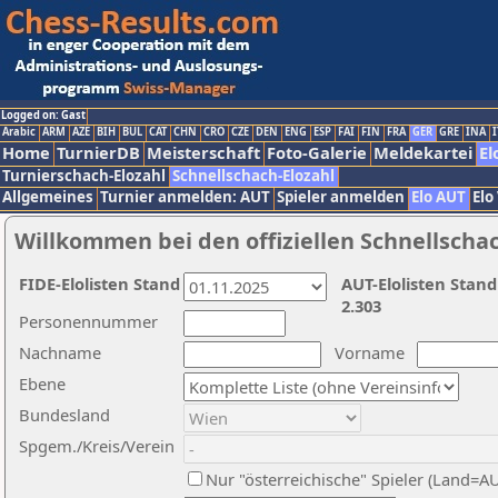
Logged on: Gast
Arabic
ARM
AZE
BIH
BUL
CAT
CHN
CRO
CZE
DEN
ENG
ESP
FAI
FIN
FRA
GER
GRE
INA
I
Home
TurnierDB
Meisterschaft
Foto-Galerie
Meldekartei
El
Turnierschach-Elozahl
Schnellschach-Elozahl
Allgemeines
Turnier anmelden: AUT
Spieler anmelden
Elo AUT
Elo
Willkommen bei den offiziellen Schnellscha
FIDE-Elolisten Stand
AUT-Elolisten Stand
2.303
Personennummer
Nachname
Vorname
Ebene
Bundesland
Spgem./Kreis/Verein
Nur "österreichische" Spieler (Land=A