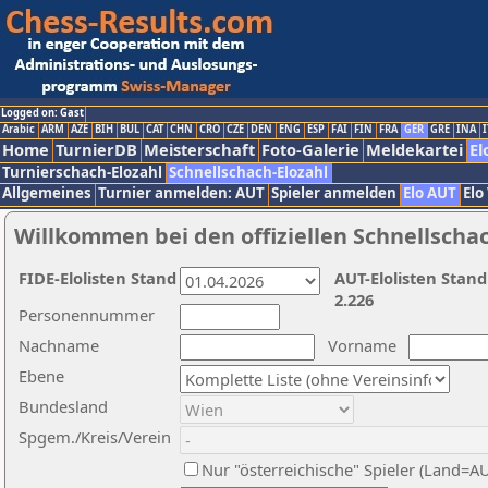
Logged on: Gast
Arabic
ARM
AZE
BIH
BUL
CAT
CHN
CRO
CZE
DEN
ENG
ESP
FAI
FIN
FRA
GER
GRE
INA
I
Home
TurnierDB
Meisterschaft
Foto-Galerie
Meldekartei
El
Turnierschach-Elozahl
Schnellschach-Elozahl
Allgemeines
Turnier anmelden: AUT
Spieler anmelden
Elo AUT
Elo
Willkommen bei den offiziellen Schnellscha
FIDE-Elolisten Stand
AUT-Elolisten Stand
2.226
Personennummer
Nachname
Vorname
Ebene
Bundesland
Spgem./Kreis/Verein
Nur "österreichische" Spieler (Land=A