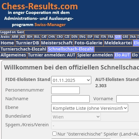
Logged on: Gast
Arabic
ARM
AZE
BIH
BUL
CAT
CHN
CRO
CZE
DEN
ENG
ESP
FAI
FIN
FRA
GER
GRE
INA
I
Home
TurnierDB
Meisterschaft
Foto-Galerie
Meldekartei
El
Turnierschach-Elozahl
Schnellschach-Elozahl
Allgemeines
Turnier anmelden: AUT
Spieler anmelden
Elo AUT
Elo
Willkommen bei den offiziellen Schnellscha
FIDE-Elolisten Stand
AUT-Elolisten Stand
2.303
Personennummer
Nachname
Vorname
Ebene
Bundesland
Spgem./Kreis/Verein
Nur "österreichische" Spieler (Land=A