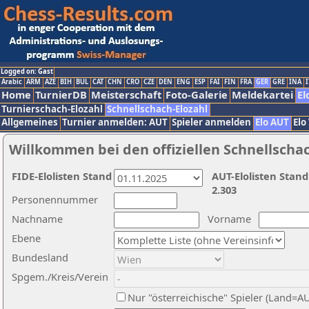
Logged on: Gast
Arabic
ARM
AZE
BIH
BUL
CAT
CHN
CRO
CZE
DEN
ENG
ESP
FAI
FIN
FRA
GER
GRE
INA
I
Home
TurnierDB
Meisterschaft
Foto-Galerie
Meldekartei
El
Turnierschach-Elozahl
Schnellschach-Elozahl
Allgemeines
Turnier anmelden: AUT
Spieler anmelden
Elo AUT
Elo
Willkommen bei den offiziellen Schnellscha
FIDE-Elolisten Stand
AUT-Elolisten Stand
2.303
Personennummer
Nachname
Vorname
Ebene
Bundesland
Spgem./Kreis/Verein
Nur "österreichische" Spieler (Land=A