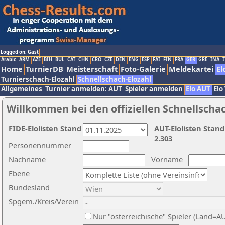
Logged on: Gast
Arabic
ARM
AZE
BIH
BUL
CAT
CHN
CRO
CZE
DEN
ENG
ESP
FAI
FIN
FRA
GER
GRE
INA
I
Home
TurnierDB
Meisterschaft
Foto-Galerie
Meldekartei
El
Turnierschach-Elozahl
Schnellschach-Elozahl
Allgemeines
Turnier anmelden: AUT
Spieler anmelden
Elo AUT
Elo
Willkommen bei den offiziellen Schnellscha
FIDE-Elolisten Stand
AUT-Elolisten Stand
2.303
Personennummer
Nachname
Vorname
Ebene
Bundesland
Spgem./Kreis/Verein
Nur "österreichische" Spieler (Land=A