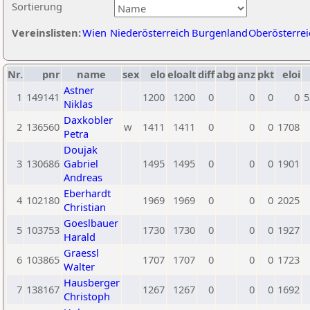
Sortierung
Vereinslisten:
Wien
Niederösterreich
Burgenland
Oberösterrei
Nr.
pnr
name
sex
elo
eloalt
diff
abg
anz
pkt
eloi
Astner
1
149141
1200
1200
0
0
0
0
5
Niklas
Daxkobler
2
136560
w
1411
1411
0
0
0
1708
Petra
Doujak
3
130686
Gabriel
1495
1495
0
0
0
1901
Andreas
Eberhardt
4
102180
1969
1969
0
0
0
2025
Christian
Goeslbauer
5
103753
1730
1730
0
0
0
1927
Harald
Graessl
6
103865
1707
1707
0
0
0
1723
Walter
Hausberger
7
138167
1267
1267
0
0
0
1692
Christoph