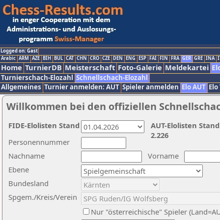
Logged on: Gast
Arabic
ARM
AZE
BIH
BUL
CAT
CHN
CRO
CZE
DEN
ENG
ESP
FAI
FIN
FRA
GER
GRE
INA
I
Home
TurnierDB
Meisterschaft
Foto-Galerie
Meldekartei
El
Turnierschach-Elozahl
Schnellschach-Elozahl
Allgemeines
Turnier anmelden: AUT
Spieler anmelden
Elo AUT
Elo
Willkommen bei den offiziellen Schnellscha
FIDE-Elolisten Stand
AUT-Elolisten Stand
2.226
Personennummer
Nachname
Vorname
Ebene
Bundesland
Spgem./Kreis/Verein
Nur "österreichische" Spieler (Land=A