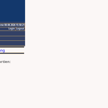
ime 08.08.2026 15:58:21
Login
Logout
artien: