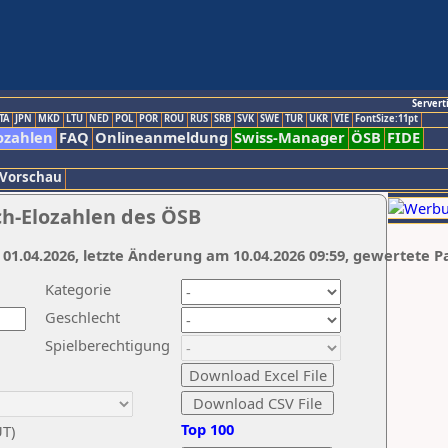
Servert
TA
JPN
MKD
LTU
NED
POL
POR
ROU
RUS
SRB
SVK
SWE
TUR
UKR
VIE
FontSize:11pt
ozahlen
FAQ
Onlineanmeldung
Swiss-Manager
ÖSB
FIDE
 Vorschau
ch-Elozahlen des ÖSB
 01.04.2026, letzte Änderung am 10.04.2026 09:59, gewertete P
Kategorie
Geschlecht
Spielberechtigung
Top 100
UT)