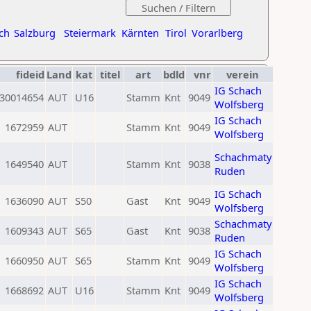
ch
Salzburg
Steiermark
Kärnten
Tirol
Vorarlberg
fideid
Land
kat
titel
art
bdld
vnr
verein
IG Schach
30014654
AUT
U16
Stamm
Knt
9049
Wolfsberg
IG Schach
1672959
AUT
Stamm
Knt
9049
Wolfsberg
Schachmaty
1649540
AUT
Stamm
Knt
9038
Ruden
IG Schach
1636090
AUT
S50
Gast
Knt
9049
Wolfsberg
Schachmaty
1609343
AUT
S65
Gast
Knt
9038
Ruden
IG Schach
1660950
AUT
S65
Stamm
Knt
9049
Wolfsberg
IG Schach
1668692
AUT
U16
Stamm
Knt
9049
Wolfsberg