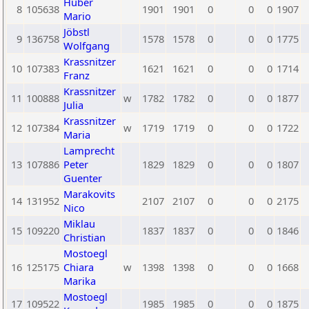
Huber
8
105638
1901
1901
0
0
0
1907
Mario
Jöbstl
9
136758
1578
1578
0
0
0
1775
Wolfgang
Krassnitzer
10
107383
1621
1621
0
0
0
1714
Franz
Krassnitzer
11
100888
w
1782
1782
0
0
0
1877
Julia
Krassnitzer
12
107384
w
1719
1719
0
0
0
1722
Maria
Lamprecht
13
107886
Peter
1829
1829
0
0
0
1807
Guenter
Marakovits
14
131952
2107
2107
0
0
0
2175
Nico
Miklau
15
109220
1837
1837
0
0
0
1846
Christian
Mostoegl
16
125175
Chiara
w
1398
1398
0
0
0
1668
Marika
Mostoegl
17
109522
1985
1985
0
0
0
1875