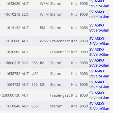
SV ASKÖ
8
1642626
AUT
WFM
Stamm
Knt
9058
St.Veit/Glan
SV ASKÖ
3
14610213
SLO
WFM
Stamm
Knt
9058
St.Veit/Glan
SV ASKÖ
2
1614142
AUT
FM
Stamm
Knt
9058
St.Veit/Glan
SV ASKÖ
7
1620860
AUT
WMk
Frauengast
Knt
9058
St.Veit/Glan
SV ASKÖ
2
1630962
AUT
Frauengast
Knt
9058
St.Veit/Glan
SV ASKÖ
5
14600315
SLO
S65
IM
Stamm
Knt
9058
St.Veit/Glan
SV ASKÖ
0
1655752
AUT
U20
Stamm
Knt
9058
St.Veit/Glan
SV ASKÖ
4
1604732
AUT
S65
MK
Stamm
Knt
9058
St.Veit/Glan
SV ASKÖ
0
530000130
AUT
Frauengast
Knt
9058
St.Veit/Glan
SV ASKÖ
6
1610848
AUT
S60
Stamm
Knt
9058
St.Veit/Glan