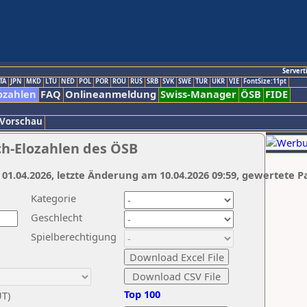
Servert
TA
JPN
MKD
LTU
NED
POL
POR
ROU
RUS
SRB
SVK
SWE
TUR
UKR
VIE
FontSize:11pt
ozahlen
FAQ
Onlineanmeldung
Swiss-Manager
ÖSB
FIDE
 Vorschau
ch-Elozahlen des ÖSB
 01.04.2026, letzte Änderung am 10.04.2026 09:59, gewertete P
Kategorie
Geschlecht
Spielberechtigung
Top 100
UT)