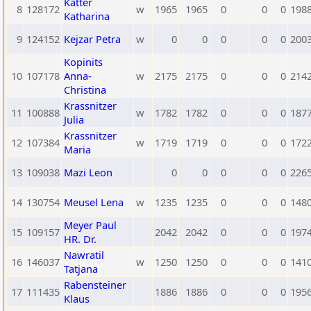
Katter
8
128172
w
1965
1965
0
0
0
198
Katharina
9
124152
Kejzar Petra
w
0
0
0
0
0
200
Kopinits
10
107178
Anna-
w
2175
2175
0
0
0
214
Christina
Krassnitzer
11
100888
w
1782
1782
0
0
0
187
Julia
Krassnitzer
12
107384
w
1719
1719
0
0
0
172
Maria
13
109038
Mazi Leon
0
0
0
0
0
226
14
130754
Meusel Lena
w
1235
1235
0
0
0
148
Meyer Paul
15
109157
2042
2042
0
0
0
197
HR. Dr.
Nawratil
16
146037
w
1250
1250
0
0
0
141
Tatjana
Rabensteiner
17
111435
1886
1886
0
0
0
195
Klaus