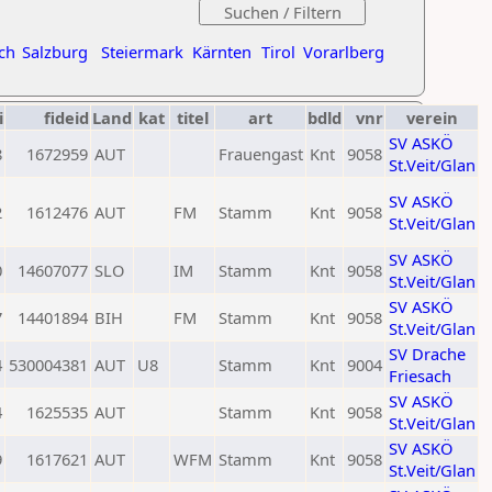
ch
Salzburg
Steiermark
Kärnten
Tirol
Vorarlberg
i
fideid
Land
kat
titel
art
bdld
vnr
verein
SV ASKÖ
8
1672959
AUT
Frauengast
Knt
9058
St.Veit/Glan
SV ASKÖ
2
1612476
AUT
FM
Stamm
Knt
9058
St.Veit/Glan
SV ASKÖ
0
14607077
SLO
IM
Stamm
Knt
9058
St.Veit/Glan
SV ASKÖ
7
14401894
BIH
FM
Stamm
Knt
9058
St.Veit/Glan
SV Drache
4
530004381
AUT
U8
Stamm
Knt
9004
Friesach
SV ASKÖ
4
1625535
AUT
Stamm
Knt
9058
St.Veit/Glan
SV ASKÖ
9
1617621
AUT
WFM
Stamm
Knt
9058
St.Veit/Glan