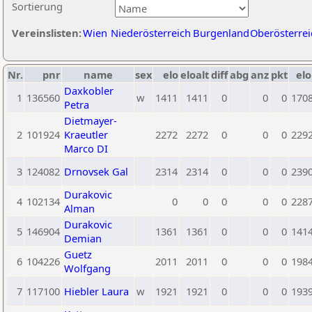
Sortierung
Vereinslisten:
Wien
Niederösterreich
Burgenland
Oberösterrei
Nr.
pnr
name
sex
elo
eloalt
diff
abg
anz
pkt
elo
Daxkobler
1
136560
w
1411
1411
0
0
0
170
Petra
Dietmayer-
2
101924
Kraeutler
2272
2272
0
0
0
229
Marco DI
3
124082
Drnovsek Gal
2314
2314
0
0
0
239
Durakovic
4
102134
0
0
0
0
0
228
Alman
Durakovic
5
146904
1361
1361
0
0
0
141
Demian
Guetz
6
104226
2011
2011
0
0
0
198
Wolfgang
7
117100
Hiebler Laura
w
1921
1921
0
0
0
193