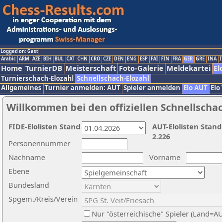
Logged on: Gast
Arabic
ARM
AZE
BIH
BUL
CAT
CHN
CRO
CZE
DEN
ENG
ESP
FAI
FIN
FRA
GER
GRE
INA
I
Home
TurnierDB
Meisterschaft
Foto-Galerie
Meldekartei
El
Turnierschach-Elozahl
Schnellschach-Elozahl
Allgemeines
Turnier anmelden: AUT
Spieler anmelden
Elo AUT
Elo
Willkommen bei den offiziellen Schnellscha
FIDE-Elolisten Stand
AUT-Elolisten Stand
2.226
Personennummer
Nachname
Vorname
Ebene
Bundesland
Spgem./Kreis/Verein
Nur "österreichische" Spieler (Land=A