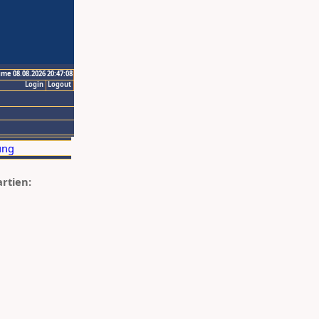
ime 08.08.2026 20:47:08
Login
Logout
artien: