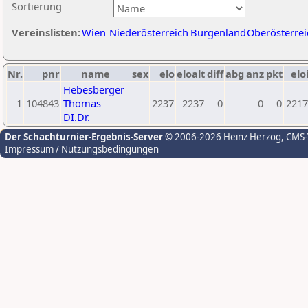
Sortierung
Vereinslisten:
Wien
Niederösterreich
Burgenland
Oberösterrei
Nr.
pnr
name
sex
elo
eloalt
diff
abg
anz
pkt
elo
Hebesberger
1
104843
Thomas
2237
2237
0
0
0
2217
DI.Dr.
Der Schachturnier-Ergebnis-Server
© 2006-2026 Heinz Herzog
, CMS
Impressum / Nutzungsbedingungen