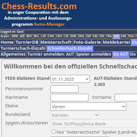
Logged on: Gast
Arabic
ARM
AZE
BIH
BUL
CAT
CHN
CRO
CZE
DEN
ENG
ESP
FAI
FIN
FRA
GER
GRE
INA
I
Home
TurnierDB
Meisterschaft
Foto-Galerie
Meldekartei
El
Turnierschach-Elozahl
Schnellschach-Elozahl
Allgemeines
Turnier anmelden: AUT
Spieler anmelden
Elo AUT
Elo
Willkommen bei den offiziellen Schnellscha
FIDE-Elolisten Stand
AUT-Elolisten Stand
2.303
Personennummer
Nachname
Vorname
Ebene
Bundesland
Spgem./Kreis/Verein
Nur "österreichische" Spieler (Land=A