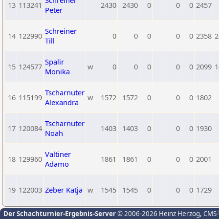
Schreiner
13
113241
2430
2430
0
0
0
2457
Peter
Schreiner
14
122990
0
0
0
0
0
2358
2
Till
Spalir
15
124577
w
0
0
0
0
0
2099
1
Monika
Tscharnuter
16
115199
w
1572
1572
0
0
0
1802
Alexandra
Tscharnuter
17
120084
1403
1403
0
0
0
1930
Noah
Valtiner
18
129960
1861
1861
0
0
0
2001
Adamo
19
122003
Zeber Katja
w
1545
1545
0
0
0
1729
Der Schachturnier-Ergebnis-Server
© 2006-2026 Heinz Herzog
, CMS