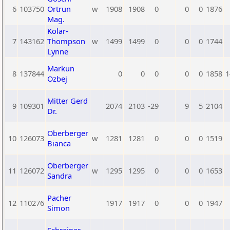
6
103750
Ortrun
w
1908
1908
0
0
0
1876
Mag.
Kolar-
7
143162
Thompson
w
1499
1499
0
0
0
1744
Lynne
Markun
8
137844
0
0
0
0
0
1858
1
Ozbej
Mitter Gerd
9
109301
2074
2103
-29
9
5
2104
Dr.
Oberberger
10
126073
w
1281
1281
0
0
0
1519
Bianca
Oberberger
11
126072
w
1295
1295
0
0
0
1653
Sandra
Pacher
12
110276
1917
1917
0
0
0
1947
Simon