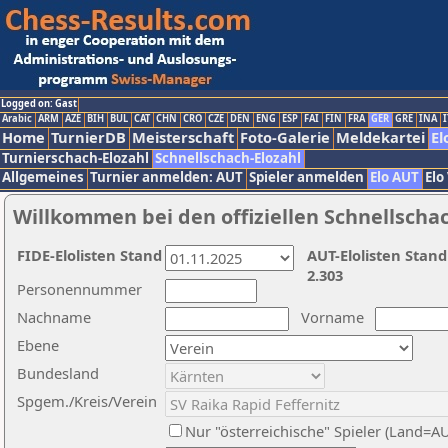
Logged on: Gast
Arabic
ARM
AZE
BIH
BUL
CAT
CHN
CRO
CZE
DEN
ENG
ESP
FAI
FIN
FRA
GER
GRE
INA
I
Home
TurnierDB
Meisterschaft
Foto-Galerie
Meldekartei
El
Turnierschach-Elozahl
Schnellschach-Elozahl
Allgemeines
Turnier anmelden: AUT
Spieler anmelden
Elo AUT
Elo
Willkommen bei den offiziellen Schnellscha
FIDE-Elolisten Stand
AUT-Elolisten Stand
2.303
Personennummer
Nachname
Vorname
Ebene
Bundesland
Spgem./Kreis/Verein
Nur "österreichische" Spieler (Land=A