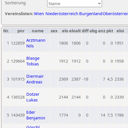
Sortierung
Vereinslisten:
Wien
Niederösterreich
Burgenland
Oberösterrei
Nr.
pnr
name
sex
elo
eloalt
diff
abg
anz
pkt
eloi
Arztmann
1
122859
1806
1806
0
0
0
1951
Nils
Blasge
2
129664
1912
1912
0
0
0
1958
Tobias
Diermair
3
101915
2369
2387
-18
7
4,5
2336
Andreas
Dotzer
4
136528
2144
2144
0
0
0
2339
Lukas
Eder
5
143439
1774
0
0
14
7,5
1786
Benjamin
Göschl