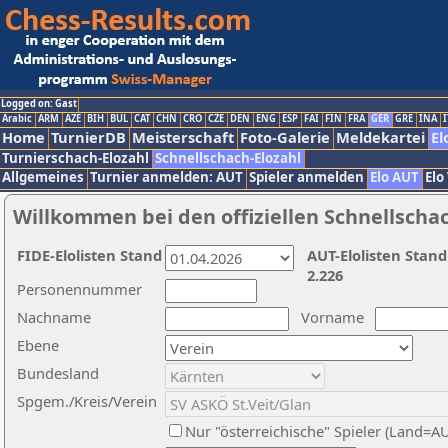
Logged on: Gast
Arabic
ARM
AZE
BIH
BUL
CAT
CHN
CRO
CZE
DEN
ENG
ESP
FAI
FIN
FRA
GER
GRE
INA
I
Home
TurnierDB
Meisterschaft
Foto-Galerie
Meldekartei
El
Turnierschach-Elozahl
Schnellschach-Elozahl
Allgemeines
Turnier anmelden: AUT
Spieler anmelden
Elo AUT
Elo
Willkommen bei den offiziellen Schnellscha
FIDE-Elolisten Stand
AUT-Elolisten Stand
2.226
Personennummer
Nachname
Vorname
Ebene
Bundesland
Spgem./Kreis/Verein
Nur "österreichische" Spieler (Land=A