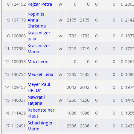
8
124152
Kejzar Petra
w
0
0
0
0
0
200
Kopinits
9
107178
Anna-
w
2175
2175
0
0
0
214
Christina
Krassnitzer
10
100888
w
1782
1782
0
0
0
187
Julia
Krassnitzer
11
107384
w
1719
1719
0
0
0
172
Maria
12
109038
Mazi Leon
0
0
0
0
0
226
13
130754
Meusel Lena
w
1235
1235
0
0
0
148
Meyer Paul
14
109157
2042
2042
0
0
0
197
HR. Dr.
Nawratil
15
146037
w
1250
1250
0
0
0
141
Tatjana
Rabensteiner
16
111435
1886
1886
0
0
0
195
Klaus
Schachinger
17
112491
2396
2396
0
0
0
243
Mario