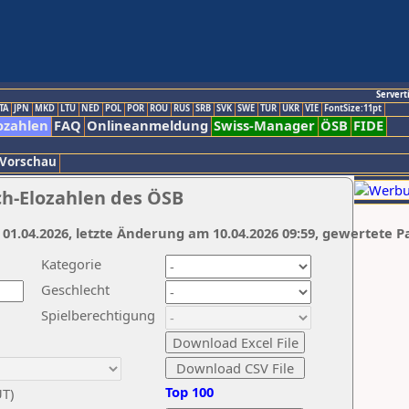
Servert
TA
JPN
MKD
LTU
NED
POL
POR
ROU
RUS
SRB
SVK
SWE
TUR
UKR
VIE
FontSize:11pt
ozahlen
FAQ
Onlineanmeldung
Swiss-Manager
ÖSB
FIDE
 Vorschau
ch-Elozahlen des ÖSB
 01.04.2026, letzte Änderung am 10.04.2026 09:59, gewertete P
Kategorie
Geschlecht
Spielberechtigung
Top 100
UT)