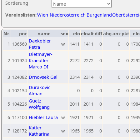
Sortierung
Vereinslisten:
Wien
Niederösterreich
Burgenland
Oberösterrei
Nr.
pnr
name
sex
elo
eloalt
diff
abg
anz
pkt
elo
Daxkobler
1
136560
w
1411
1411
0
0
0
170
Petra
Dietmayer-
2
101924
Kraeutler
2272
2272
0
0
0
229
Marco DI
3
124082
Drnovsek Gal
2314
2314
0
0
0
239
Durakovic
4
102134
0
0
0
0
0
228
Alman
Guetz
5
104226
2011
2011
0
0
0
198
Wolfgang
6
117100
Hiebler Laura
w
1921
1921
0
0
0
193
Katter
7
128172
w
1965
1965
0
0
0
198
Katharina