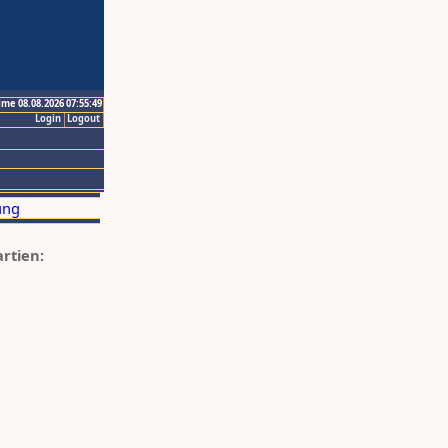
ime 08.08.2026 07:55:49
Login
Logout
artien: