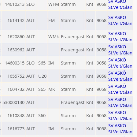
SV ASKÖ
3
14610213
SLO
WFM
Stamm
Knt
9058
St.Veit/Glan
SV ASKÖ
2
1614142
AUT
FM
Stamm
Knt
9058
St.Veit/Glan
SV ASKÖ
7
1620860
AUT
WMk
Frauengast
Knt
9058
St.Veit/Glan
SV ASKÖ
2
1630962
AUT
Frauengast
Knt
9058
St.Veit/Glan
SV ASKÖ
5
14600315
SLO
S65
IM
Stamm
Knt
9058
St.Veit/Glan
SV ASKÖ
0
1655752
AUT
U20
Stamm
Knt
9058
St.Veit/Glan
SV ASKÖ
4
1604732
AUT
S65
MK
Stamm
Knt
9058
St.Veit/Glan
SV ASKÖ
0
530000130
AUT
Frauengast
Knt
9058
St.Veit/Glan
SV ASKÖ
6
1610848
AUT
S60
Stamm
Knt
9058
St.Veit/Glan
SV ASKÖ
3
1616773
AUT
IM
Stamm
Knt
9058
St.Veit/Glan