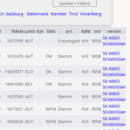
ch
Salzburg
Steiermark
Kärnten
Tirol
Vorarlberg
i
fideid
Land
kat
titel
art
bdld
vnr
verein
SV ASKÖ
8
1672959
AUT
Frauengast
Knt
9058
St.Veit/Glan
SV ASKÖ
2
1612476
AUT
FM
Stamm
Knt
9058
St.Veit/Glan
SV ASKÖ
0
14607077
SLO
IM
Stamm
Knt
9058
St.Veit/Glan
SV ASKÖ
7
14401894
BIH
FM
Stamm
Knt
9058
St.Veit/Glan
SV ASKÖ
4
1625535
AUT
Stamm
Knt
9058
St.Veit/Glan
SV ASKÖ
9
1617621
AUT
WFM
Stamm
Knt
9058
St.Veit/Glan
SV ASKÖ
8
1642626
AUT
WFM
Stamm
Knt
9058
St.Veit/Glan