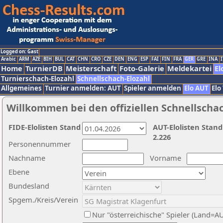
Logged on: Gast
Arabic
ARM
AZE
BIH
BUL
CAT
CHN
CRO
CZE
DEN
ENG
ESP
FAI
FIN
FRA
GER
GRE
INA
I
Home
TurnierDB
Meisterschaft
Foto-Galerie
Meldekartei
El
Turnierschach-Elozahl
Schnellschach-Elozahl
Allgemeines
Turnier anmelden: AUT
Spieler anmelden
Elo AUT
Elo
Willkommen bei den offiziellen Schnellscha
FIDE-Elolisten Stand
AUT-Elolisten Stand
2.226
Personennummer
Nachname
Vorname
Ebene
Bundesland
Spgem./Kreis/Verein
Nur "österreichische" Spieler (Land=A