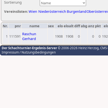
Sortierung
Vereinslisten:
Wien
Niederösterreich
Burgenland
Oberösterrei
Nr.
pnr
name
sex
elo
eloalt
diff
abg
anz
pkt
el
Raschun
1
111591
1908
1908
0
0
0
192
Gerhard
Der Schachturnier-Ergebnis-Server
© 2006-2026 Heinz Herzog
, CMS
Impressum / Nutzungsbedingungen