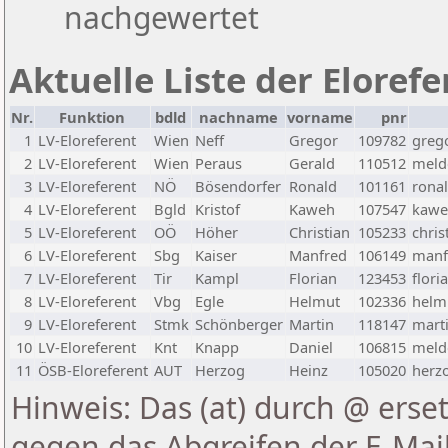
nachgewertet
Aktuelle Liste der Eloref
Nr.
Funktion
bdld
nachname
vorname
pnr
1
LV-Eloreferent
Wien
Neff
Gregor
109782
greg
2
LV-Eloreferent
Wien
Peraus
Gerald
110512
melde
3
LV-Eloreferent
NÖ
Bösendorfer
Ronald
101161
rona
4
LV-Eloreferent
Bgld
Kristof
Kaweh
107547
kawe
5
LV-Eloreferent
OÖ
Höher
Christian
105233
chris
6
LV-Eloreferent
Sbg
Kaiser
Manfred
106149
manf
7
LV-Eloreferent
Tir
Kampl
Florian
123453
flori
8
LV-Eloreferent
Vbg
Egle
Helmut
102336
helmu
9
LV-Eloreferent
Stmk
Schönberger
Martin
118147
marti
10
LV-Eloreferent
Knt
Knapp
Daniel
106815
melde
11
ÖSB-Eloreferent
AUT
Herzog
Heinz
105020
herzo
Hinweis: Das (at) durch @ erset
gegen das Abgreifen der E-Ma