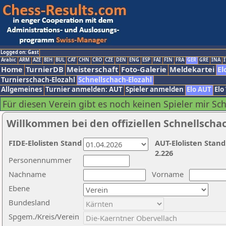
Logged on: Gast
Arabic
ARM
AZE
BIH
BUL
CAT
CHN
CRO
CZE
DEN
ENG
ESP
FAI
FIN
FRA
GER
GRE
INA
I
Home
TurnierDB
Meisterschaft
Foto-Galerie
Meldekartei
El
Turnierschach-Elozahl
Schnellschach-Elozahl
Allgemeines
Turnier anmelden: AUT
Spieler anmelden
Elo AUT
Elo
Für diesen Verein gibt es noch keinen Spieler mir Sc
Willkommen bei den offiziellen Schnellscha
FIDE-Elolisten Stand
AUT-Elolisten Stand
2.226
Personennummer
Nachname
Vorname
Ebene
Bundesland
Spgem./Kreis/Verein