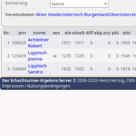
Sortierung
Vereinslisten:
Wien
Niederösterreich
Burgenland
Oberösterrei
Nr.
pnr
name
sex
elo
eloalt
diff
abg
anz
pkt
eloi
Achleitner
1
100025
1971
1971
0
0
0
1955
1
Robert
Lippitsch
2
123429
w
1235
1235
0
0
0
1545
1
Joanna
Lippitsch
3
108404
1632
1632
0
0
0
1816
1
Sandro
Der Schachturnier-Ergebnis-Server
© 2006-2026 Heinz Herzog
, CMS
Impressum / Nutzungsbedingungen