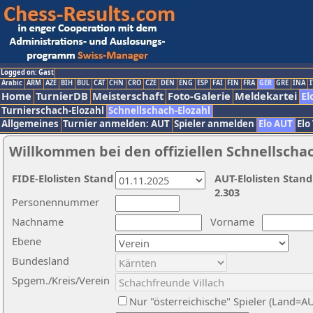
Logged on: Gast
Arabic
ARM
AZE
BIH
BUL
CAT
CHN
CRO
CZE
DEN
ENG
ESP
FAI
FIN
FRA
GER
GRE
INA
I
Home
TurnierDB
Meisterschaft
Foto-Galerie
Meldekartei
El
Turnierschach-Elozahl
Schnellschach-Elozahl
Allgemeines
Turnier anmelden: AUT
Spieler anmelden
Elo AUT
Elo
Willkommen bei den offiziellen Schnellscha
FIDE-Elolisten Stand
AUT-Elolisten Stand
2.303
Personennummer
Nachname
Vorname
Ebene
Bundesland
Spgem./Kreis/Verein
Nur "österreichische" Spieler (Land=A