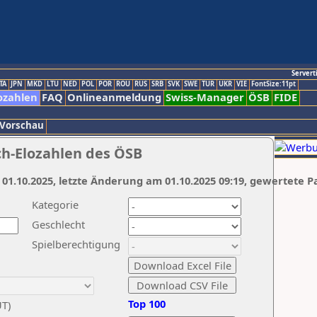
Servert
TA
JPN
MKD
LTU
NED
POL
POR
ROU
RUS
SRB
SVK
SWE
TUR
UKR
VIE
FontSize:11pt
ozahlen
FAQ
Onlineanmeldung
Swiss-Manager
ÖSB
FIDE
 Vorschau
ch-Elozahlen des ÖSB
 01.10.2025, letzte Änderung am 01.10.2025 09:19, gewertete P
Kategorie
Geschlecht
Spielberechtigung
Top 100
UT)