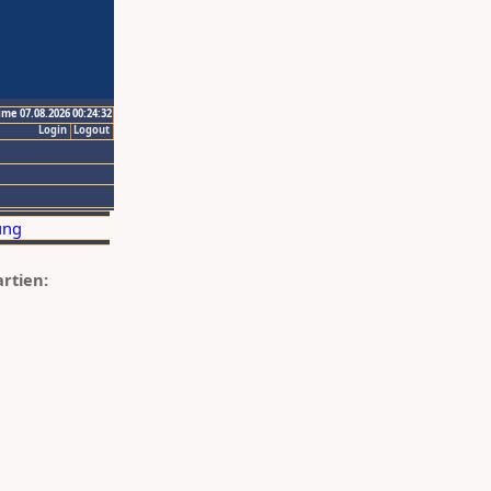
ime 07.08.2026 00:24:32
Login
Logout
artien: