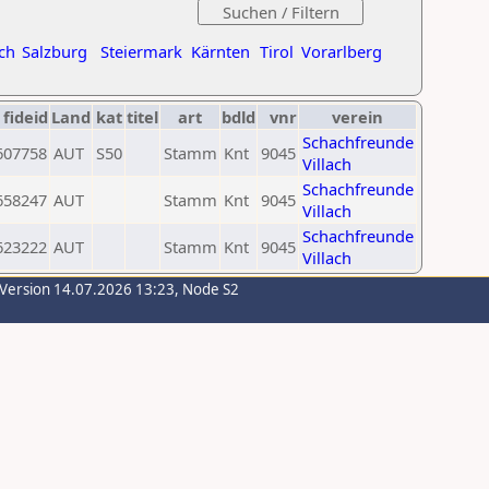
ch
Salzburg
Steiermark
Kärnten
Tirol
Vorarlberg
fideid
Land
kat
titel
art
bdld
vnr
verein
Schachfreunde
607758
AUT
S50
Stamm
Knt
9045
Villach
Schachfreunde
658247
AUT
Stamm
Knt
9045
Villach
Schachfreunde
623222
AUT
Stamm
Knt
9045
Villach
-Version 14.07.2026 13:23, Node S2