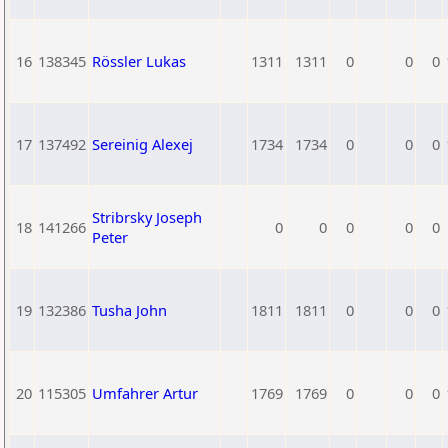
16
138345
Rössler Lukas
1311
1311
0
0
0
17
137492
Sereinig Alexej
1734
1734
0
0
0
Stribrsky Joseph
18
141266
0
0
0
0
0
Peter
19
132386
Tusha John
1811
1811
0
0
0
20
115305
Umfahrer Artur
1769
1769
0
0
0