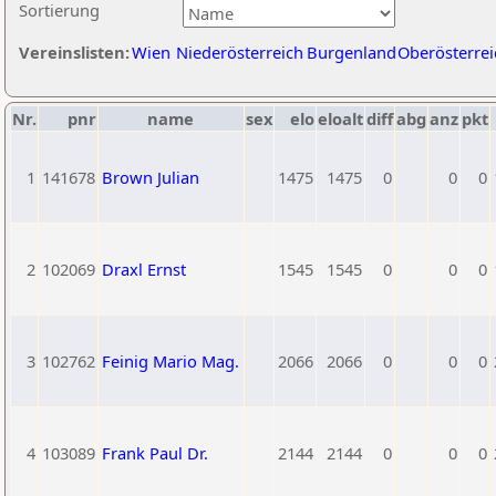
Sortierung
Vereinslisten:
Wien
Niederösterreich
Burgenland
Oberösterrei
Nr.
pnr
name
sex
elo
eloalt
diff
abg
anz
pkt
1
141678
Brown Julian
1475
1475
0
0
0
2
102069
Draxl Ernst
1545
1545
0
0
0
3
102762
Feinig Mario Mag.
2066
2066
0
0
0
4
103089
Frank Paul Dr.
2144
2144
0
0
0