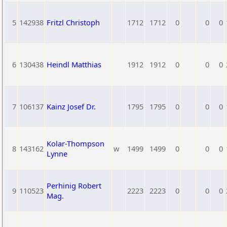
5
142938
Fritzl Christoph
1712
1712
0
0
0
6
130438
Heindl Matthias
1912
1912
0
0
0
7
106137
Kainz Josef Dr.
1795
1795
0
0
0
Kolar-Thompson
8
143162
w
1499
1499
0
0
0
Lynne
Perhinig Robert
9
110523
2223
2223
0
0
0
Mag.