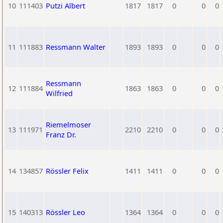
10
111403
Putzi Albert
1817
1817
0
0
0
11
111883
Ressmann Walter
1893
1893
0
0
0
Ressmann
12
111884
1863
1863
0
0
0
Wilfried
Riemelmoser
13
111971
2210
2210
0
0
0
Franz Dr.
14
134857
Rössler Felix
1411
1411
0
0
0
15
140313
Rössler Leo
1364
1364
0
0
0