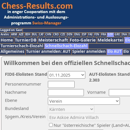
Logged on: Gast
Arabic
ARM
AZE
BIH
BUL
CAT
CHN
CRO
CZE
DEN
ENG
ESP
FAI
FIN
FRA
GER
GRE
INA
I
Home
TurnierDB
Meisterschaft
Foto-Galerie
Meldekartei
El
Turnierschach-Elozahl
Schnellschach-Elozahl
Allgemeines
Turnier anmelden: AUT
Spieler anmelden
Elo AUT
Elo
Willkommen bei den offiziellen Schnellscha
FIDE-Elolisten Stand
AUT-Elolisten Stand
2.303
Personennummer
Nachname
Vorname
Ebene
Bundesland
Spgem./Kreis/Verein
Nur "österreichische" Spieler (Land=A