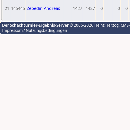
21
145445
Zebedin Andreas
1427
1427
0
0
0
Der Schachturnier-Ergebnis-Server
© 2006-2026 Heinz Herzog
, CMS
Impressum / Nutzungsbedingungen