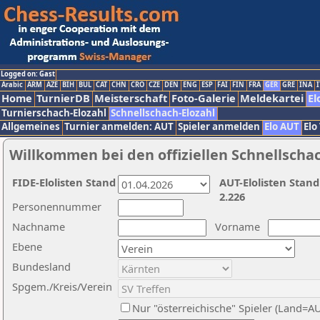
Logged on: Gast
Arabic
ARM
AZE
BIH
BUL
CAT
CHN
CRO
CZE
DEN
ENG
ESP
FAI
FIN
FRA
GER
GRE
INA
I
Home
TurnierDB
Meisterschaft
Foto-Galerie
Meldekartei
El
Turnierschach-Elozahl
Schnellschach-Elozahl
Allgemeines
Turnier anmelden: AUT
Spieler anmelden
Elo AUT
Elo
Willkommen bei den offiziellen Schnellscha
FIDE-Elolisten Stand
AUT-Elolisten Stand
2.226
Personennummer
Nachname
Vorname
Ebene
Bundesland
Spgem./Kreis/Verein
Nur "österreichische" Spieler (Land=A