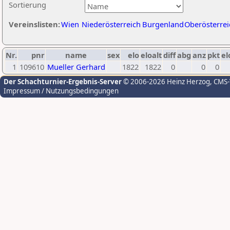
Sortierung
Vereinslisten:
Wien
Niederösterreich
Burgenland
Oberösterrei
Nr.
pnr
name
sex
elo
eloalt
diff
abg
anz
pkt
el
1
109610
Mueller Gerhard
1822
1822
0
0
0
Der Schachturnier-Ergebnis-Server
© 2006-2026 Heinz Herzog
, CMS
Impressum / Nutzungsbedingungen