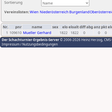
Sortierung
Vereinslisten:
Wien
Niederösterreich
Burgenland
Oberösterrei
Nr.
pnr
name
sex
elo
eloalt
diff
abg
anz
pkt
el
1
109610
Mueller Gerhard
1822
1822
0
0
0
Der Schachturnier-Ergebnis-Server
© 2006-2026 Heinz Herzog
, CMS
Impressum / Nutzungsbedingungen