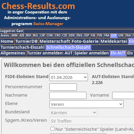
Logged on: Gast
Arabic
ARM
AZE
BIH
BUL
CAT
CHN
CRO
CZE
DEN
ENG
ESP
FAI
FIN
FRA
GER
GRE
INA
I
Home
TurnierDB
Meisterschaft
Foto-Galerie
Meldekartei
El
Turnierschach-Elozahl
Schnellschach-Elozahl
Allgemeines
Turnier anmelden: AUT
Spieler anmelden
Elo AUT
Elo
Willkommen bei den offiziellen Schnellscha
FIDE-Elolisten Stand
AUT-Elolisten Stand
2.226
Personennummer
Nachname
Vorname
Ebene
Bundesland
Spgem./Kreis/Verein
Nur "österreichische" Spieler (Land=A