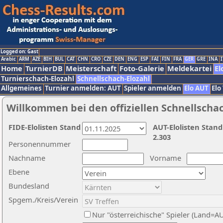
Logged on: Gast
Arabic
ARM
AZE
BIH
BUL
CAT
CHN
CRO
CZE
DEN
ENG
ESP
FAI
FIN
FRA
GER
GRE
INA
I
Home
TurnierDB
Meisterschaft
Foto-Galerie
Meldekartei
El
Turnierschach-Elozahl
Schnellschach-Elozahl
Allgemeines
Turnier anmelden: AUT
Spieler anmelden
Elo AUT
Elo
Willkommen bei den offiziellen Schnellscha
FIDE-Elolisten Stand
AUT-Elolisten Stand
2.303
Personennummer
Nachname
Vorname
Ebene
Bundesland
Spgem./Kreis/Verein
Nur "österreichische" Spieler (Land=A