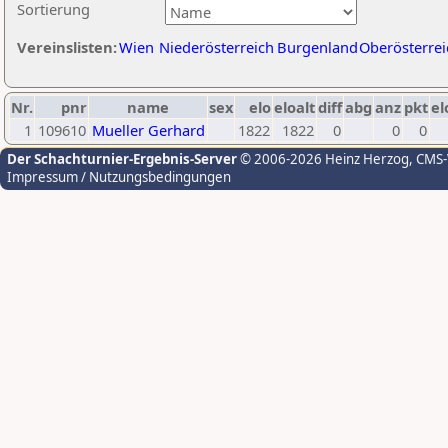
Sortierung
Vereinslisten:
Wien
Niederösterreich
Burgenland
Oberösterrei
Nr.
pnr
name
sex
elo
eloalt
diff
abg
anz
pkt
el
1
109610
Mueller Gerhard
1822
1822
0
0
0
Der Schachturnier-Ergebnis-Server
© 2006-2026 Heinz Herzog
, CMS
Impressum / Nutzungsbedingungen