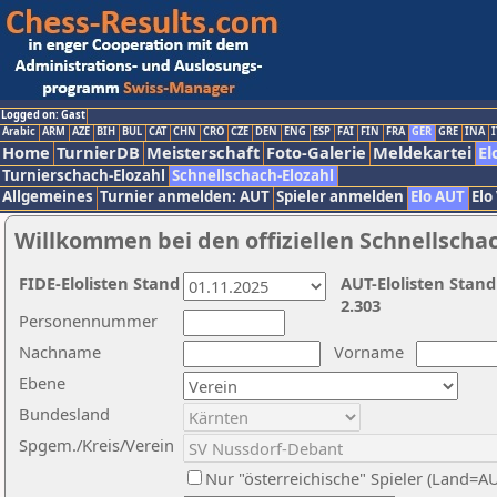
Logged on: Gast
Arabic
ARM
AZE
BIH
BUL
CAT
CHN
CRO
CZE
DEN
ENG
ESP
FAI
FIN
FRA
GER
GRE
INA
I
Home
TurnierDB
Meisterschaft
Foto-Galerie
Meldekartei
El
Turnierschach-Elozahl
Schnellschach-Elozahl
Allgemeines
Turnier anmelden: AUT
Spieler anmelden
Elo AUT
Elo
Willkommen bei den offiziellen Schnellscha
FIDE-Elolisten Stand
AUT-Elolisten Stand
2.303
Personennummer
Nachname
Vorname
Ebene
Bundesland
Spgem./Kreis/Verein
Nur "österreichische" Spieler (Land=A