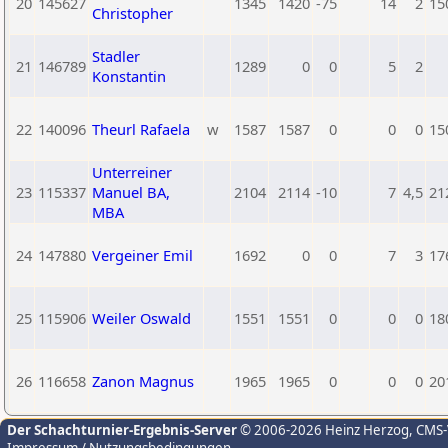
20
145627
1345
1420
-75
14
2
15
Christopher
Stadler
21
146789
1289
0
0
5
2
Konstantin
22
140096
Theurl Rafaela
w
1587
1587
0
0
0
15
Unterreiner
23
115337
Manuel BA,
2104
2114
-10
7
4,5
21
MBA
24
147880
Vergeiner Emil
1692
0
0
7
3
17
25
115906
Weiler Oswald
1551
1551
0
0
0
18
26
116658
Zanon Magnus
1965
1965
0
0
0
20
Der Schachturnier-Ergebnis-Server
© 2006-2026 Heinz Herzog
, CMS