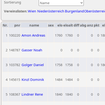
Sortierung
Vereinslisten:
Wien
Niederösterreich
Burgenland
Oberösterrei
Nr.
pnr
name
sex
elo
eloalt
diff
abg
anz
pkt
e
1
100220
Amon Andreas
1760
1760
0
0
0
18
2
148787
Gasser Noah
0
0
0
0
0
3
103782
Golger Daniel
1758
1758
0
0
0
18
4
145615
Kinzl Dominik
1484
1484
0
0
0
5
108367
Lindner Rene
1840
1840
0
0
0