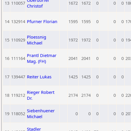
Oberdorfer
13
110057
1672
1672
0
0
0
18
Christof
14
132914
Pfurner Florian
1595
1595
0
0
0
17
Ploessnig
15
110929
1972
1972
0
0
0
19
Michael
Prantl Dietmar
16
111164
2041
2041
0
0
0
20
Mag. (FH)
17
139447
Reiter Lukas
1425
1425
0
0
0
Rieger Robert
18
119212
2174
2174
0
0
0
22
Dr.
Siebenhuener
19
118052
0
0
0
0
0
20
Michael
Stadler