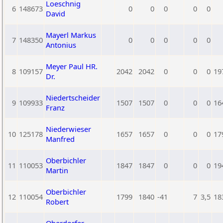
Loeschnig
6
148673
0
0
0
0
0
David
Mayerl Markus
7
148350
0
0
0
0
0
Antonius
Meyer Paul HR.
8
109157
2042
2042
0
0
0
19
Dr.
Niedertscheider
9
109933
1507
1507
0
0
0
16
Franz
Niederwieser
10
125178
1657
1657
0
0
0
17
Manfred
Oberbichler
11
110053
1847
1847
0
0
0
19
Martin
Oberbichler
12
110054
1799
1840
-41
7
3,5
18
Robert