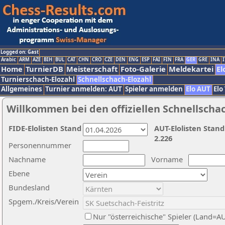
Logged on: Gast
Arabic
ARM
AZE
BIH
BUL
CAT
CHN
CRO
CZE
DEN
ENG
ESP
FAI
FIN
FRA
GER
GRE
INA
I
Home
TurnierDB
Meisterschaft
Foto-Galerie
Meldekartei
El
Turnierschach-Elozahl
Schnellschach-Elozahl
Allgemeines
Turnier anmelden: AUT
Spieler anmelden
Elo AUT
Elo
Willkommen bei den offiziellen Schnellscha
FIDE-Elolisten Stand
AUT-Elolisten Stand
2.226
Personennummer
Nachname
Vorname
Ebene
Bundesland
Spgem./Kreis/Verein
Nur "österreichische" Spieler (Land=A