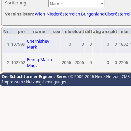
Sortierung
Vereinslisten:
Wien
Niederösterreich
Burgenland
Oberösterrei
Nr.
pnr
name
sex
elo
eloalt
diff
abg
anz
pkt
eloi
Chernishev
1
137999
0
0
0
0
0
1832
Mark
Feinig Mario
2
102762
2066
2066
0
0
0
2206
Mag.
Der Schachturnier-Ergebnis-Server
© 2006-2026 Heinz Herzog
, CMS
Impressum / Nutzungsbedingungen