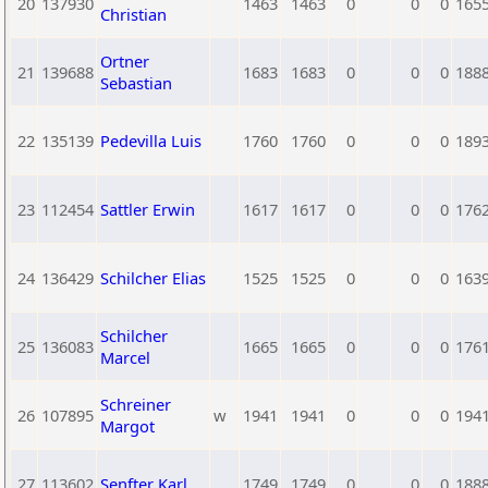
20
137930
1463
1463
0
0
0
165
Christian
Ortner
21
139688
1683
1683
0
0
0
188
Sebastian
22
135139
Pedevilla Luis
1760
1760
0
0
0
189
23
112454
Sattler Erwin
1617
1617
0
0
0
176
24
136429
Schilcher Elias
1525
1525
0
0
0
163
Schilcher
25
136083
1665
1665
0
0
0
176
Marcel
Schreiner
26
107895
w
1941
1941
0
0
0
194
Margot
27
113602
Senfter Karl
1749
1749
0
0
0
188