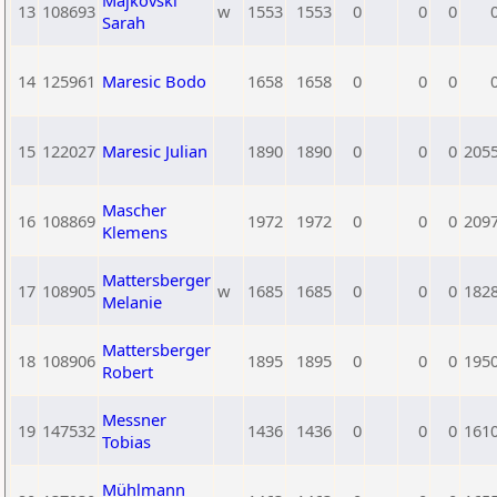
Majkovski
13
108693
w
1553
1553
0
0
0
Sarah
14
125961
Maresic Bodo
1658
1658
0
0
0
15
122027
Maresic Julian
1890
1890
0
0
0
205
Mascher
16
108869
1972
1972
0
0
0
209
Klemens
Mattersberger
17
108905
w
1685
1685
0
0
0
182
Melanie
Mattersberger
18
108906
1895
1895
0
0
0
195
Robert
Messner
19
147532
1436
1436
0
0
0
161
Tobias
Mühlmann