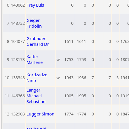
6
143062
Frey Luis
0
0
0
0
0
Geiger
7
148732
0
0
0
0
0
Fridolin
Grubauer
8
104077
1611
1611
0
0
0
176
Gerhard Dr.
Katter
9
128173
w
1753
1753
0
0
0
180
Marlene
Kordzadze
10
133348
w
1943
1936
7
7
5
194
Nino
Langer
11
146366
Michael
1905
1905
0
0
0
191
Sebastian
12
132903
Lugger Simon
1774
1774
0
0
0
184