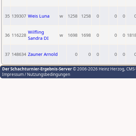
35
139307
Weis Luna
w
1258
1258
0
0
0
Wilfling
36
116228
w
1698
1698
0
0
0
181
Sandra DI
37
148634
Zauner Arnold
0
0
0
0
0
Der Schachturnier-Ergebnis-Server
© 2006-2026 Heinz Herzog
, CMS
Impressum / Nutzungsbedingungen