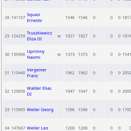
Squasi
28
141107
1546
1546
0
0
0
181
Ernesto
Truszkiewicz
29
124259
w
1927
1927
0
0
0
197
Eliza DI
Uprimny
30
139306
w
1373
1373
0
0
0
154
Naomi
Vergeiner
31
115440
1962
1962
0
0
0
205
Franz
Walder Elias
32
129856
1947
1947
0
0
0
200
DI
33
115905
Weiler Georg
1596
1596
0
0
0
170
34
147667
Weiler Leo
1200
1200
0
0
0