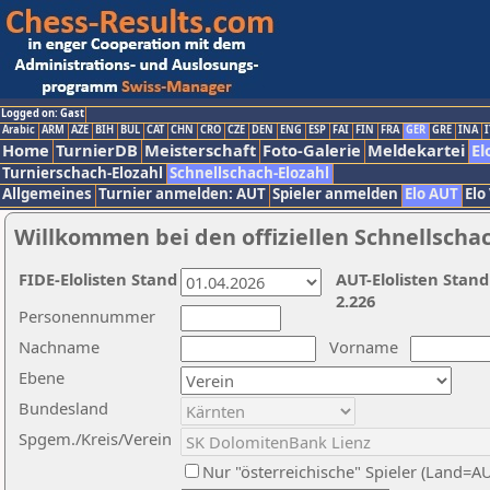
Logged on: Gast
Arabic
ARM
AZE
BIH
BUL
CAT
CHN
CRO
CZE
DEN
ENG
ESP
FAI
FIN
FRA
GER
GRE
INA
I
Home
TurnierDB
Meisterschaft
Foto-Galerie
Meldekartei
El
Turnierschach-Elozahl
Schnellschach-Elozahl
Allgemeines
Turnier anmelden: AUT
Spieler anmelden
Elo AUT
Elo
Willkommen bei den offiziellen Schnellscha
FIDE-Elolisten Stand
AUT-Elolisten Stand
2.226
Personennummer
Nachname
Vorname
Ebene
Bundesland
Spgem./Kreis/Verein
Nur "österreichische" Spieler (Land=A