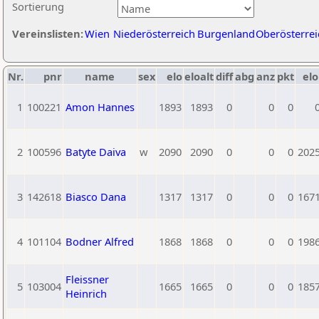
Sortierung
Vereinslisten:
Wien
Niederösterreich
Burgenland
Oberösterrei
Nr.
pnr
name
sex
elo
eloalt
diff
abg
anz
pkt
elo
1
100221
Amon Hannes
1893
1893
0
0
0
2
100596
Batyte Daiva
w
2090
2090
0
0
0
202
3
142618
Biasco Dana
1317
1317
0
0
0
167
4
101104
Bodner Alfred
1868
1868
0
0
0
198
Fleissner
5
103004
1665
1665
0
0
0
185
Heinrich