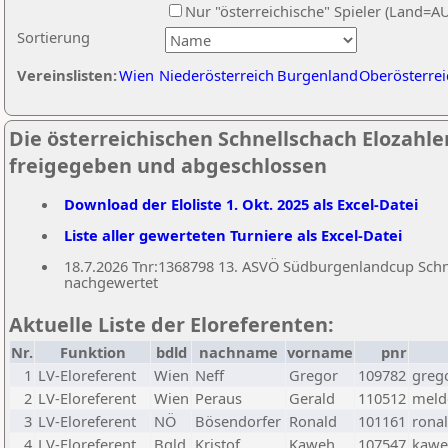
Nur "österreichische" Spieler (Land=A
Sortierung
Vereinslisten:
Wien
Niederösterreich
Burgenland
Oberösterrei
Die österreichischen Schnellschach Elozahlen
freigegeben und abgeschlossen
Download der Eloliste 1. Okt. 2025 als Excel-Datei
Liste aller gewerteten Turniere als Excel-Datei
18.7.2026 Tnr:1368798 13. ASVÖ Südburgenlandcup Schnel
nachgewertet
Aktuelle Liste der Eloreferenten:
Nr.
Funktion
bdld
nachname
vorname
pnr
1
LV-Eloreferent
Wien
Neff
Gregor
109782
greg
2
LV-Eloreferent
Wien
Peraus
Gerald
110512
melde
3
LV-Eloreferent
NÖ
Bösendorfer
Ronald
101161
rona
4
LV-Eloreferent
Bgld
Kristof
Kaweh
107547
kawe