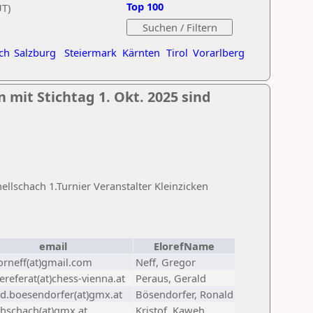
Top 100
UT)
ch
Salzburg
Steiermark
Kärnten
Tirol
Vorarlberg
 mit Stichtag 1. Okt. 2025 sind
lschach 1.Turnier Veranstalter Kleinzicken
email
ElorefName
orneff(at)gmail.com
Neff, Gregor
referat(at)chess-vienna.at
Peraus, Gerald
ld.boesendorfer(at)gmx.at
Bösendorfer, Ronald
hschach(at)gmx.at
Kristof, Kaweh