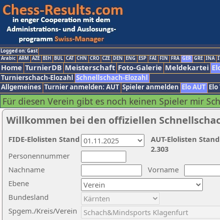
Logged on: Gast
Arabic
ARM
AZE
BIH
BUL
CAT
CHN
CRO
CZE
DEN
ENG
ESP
FAI
FIN
FRA
GER
GRE
INA
I
Home
TurnierDB
Meisterschaft
Foto-Galerie
Meldekartei
El
Turnierschach-Elozahl
Schnellschach-Elozahl
Allgemeines
Turnier anmelden: AUT
Spieler anmelden
Elo AUT
Elo
Für diesen Verein gibt es noch keinen Spieler mir Sc
Willkommen bei den offiziellen Schnellscha
FIDE-Elolisten Stand
AUT-Elolisten Stand
2.303
Personennummer
Nachname
Vorname
Ebene
Bundesland
Spgem./Kreis/Verein