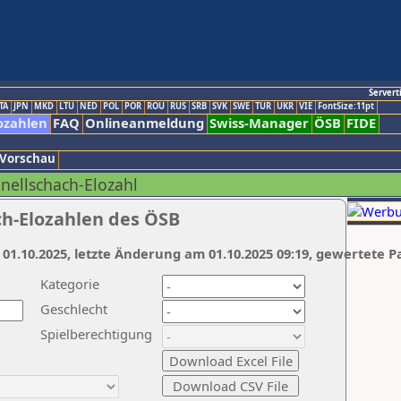
Servert
TA
JPN
MKD
LTU
NED
POL
POR
ROU
RUS
SRB
SVK
SWE
TUR
UKR
VIE
FontSize:11pt
ozahlen
FAQ
Onlineanmeldung
Swiss-Manager
ÖSB
FIDE
 Vorschau
hnellschach-Elozahl
ch-Elozahlen des ÖSB
 01.10.2025, letzte Änderung am 01.10.2025 09:19, gewertete P
Kategorie
Geschlecht
Spielberechtigung