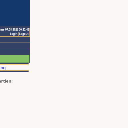
ime 07.08.2026 00:22:42
Login
Logout
artien: