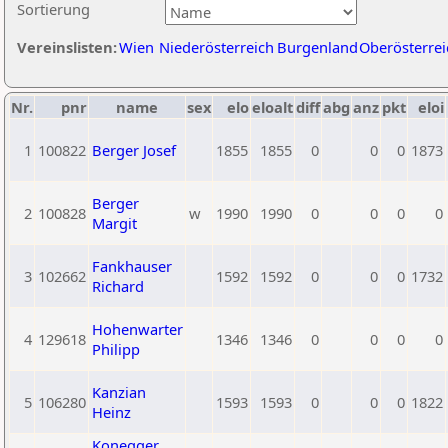
Sortierung
Vereinslisten:
Wien
Niederösterreich
Burgenland
Oberösterrei
Nr.
pnr
name
sex
elo
eloalt
diff
abg
anz
pkt
eloi
1
100822
Berger Josef
1855
1855
0
0
0
1873
Berger
2
100828
w
1990
1990
0
0
0
0
Margit
Fankhauser
3
102662
1592
1592
0
0
0
1732
Richard
Hohenwarter
4
129618
1346
1346
0
0
0
0
Philipp
Kanzian
5
106280
1593
1593
0
0
0
1822
Heinz
Konegger