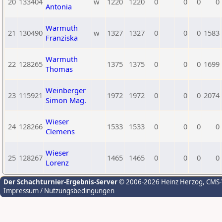
20
133404
w
1220
1220
0
0
0
0
Antonia
Warmuth
21
130490
w
1327
1327
0
0
0
1583
Franziska
Warmuth
22
128265
1375
1375
0
0
0
1699
Thomas
Weinberger
23
115921
1972
1972
0
0
0
2074
Simon Mag.
Wieser
24
128266
1533
1533
0
0
0
0
Clemens
Wieser
25
128267
1465
1465
0
0
0
0
Lorenz
Der Schachturnier-Ergebnis-Server
© 2006-2026 Heinz Herzog
, CMS
Impressum / Nutzungsbedingungen