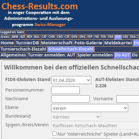
Logged on: Gast
Arabic
ARM
AZE
BIH
BUL
CAT
CHN
CRO
CZE
DEN
ENG
ESP
FAI
FIN
FRA
GER
GRE
INA
I
Home
TurnierDB
Meisterschaft
Foto-Galerie
Meldekartei
El
Turnierschach-Elozahl
Schnellschach-Elozahl
Allgemeines
Turnier anmelden: AUT
Spieler anmelden
Elo AUT
Elo
Willkommen bei den offiziellen Schnellscha
FIDE-Elolisten Stand
AUT-Elolisten Stand
2.226
Personennummer
Nachname
Vorname
Ebene
Bundesland
Spgem./Kreis/Verein
Nur "österreichische" Spieler (Land=A