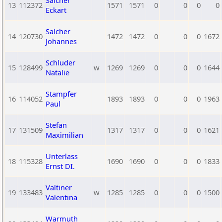
Salcher
13
112372
1571
1571
0
0
0
0
Eckart
Salcher
14
120730
1472
1472
0
0
0
1672
Johannes
Schluder
15
128499
w
1269
1269
0
0
0
1644
Natalie
Stampfer
16
114052
1893
1893
0
0
0
1963
Paul
Stefan
17
131509
1317
1317
0
0
0
1621
Maximilian
Unterlass
18
115328
1690
1690
0
0
0
1833
Ernst DI.
Valtiner
19
133483
w
1285
1285
0
0
0
1500
Valentina
Warmuth