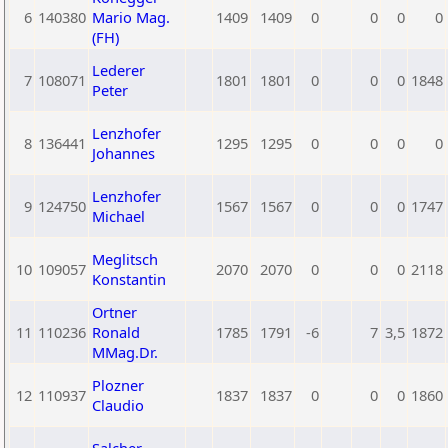
6
140380
Mario Mag.
1409
1409
0
0
0
0
(FH)
Lederer
7
108071
1801
1801
0
0
0
1848
Peter
Lenzhofer
8
136441
1295
1295
0
0
0
0
Johannes
Lenzhofer
9
124750
1567
1567
0
0
0
1747
Michael
Meglitsch
10
109057
2070
2070
0
0
0
2118
Konstantin
Ortner
11
110236
Ronald
1785
1791
-6
7
3,5
1872
MMag.Dr.
Plozner
12
110937
1837
1837
0
0
0
1860
Claudio