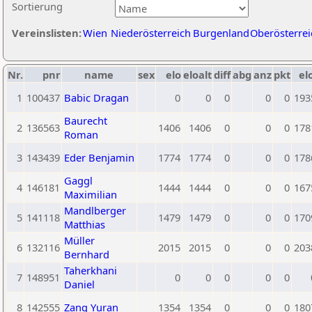
Sortierung
Vereinslisten:
Wien
Niederösterreich
Burgenland
Oberösterrei
Nr.
pnr
name
sex
elo
eloalt
diff
abg
anz
pkt
el
1
100437
Babic Dragan
0
0
0
0
0
193
Baurecht
2
136563
1406
1406
0
0
0
178
Roman
3
143439
Eder Benjamin
1774
1774
0
0
0
178
Gaggl
4
146181
1444
1444
0
0
0
167
Maximilian
Mandlberger
5
141118
1479
1479
0
0
0
170
Matthias
Müller
6
132116
2015
2015
0
0
0
203
Bernhard
Taherkhani
7
148951
0
0
0
0
0
Daniel
8
142555
Zang Yuran
1354
1354
0
0
0
180