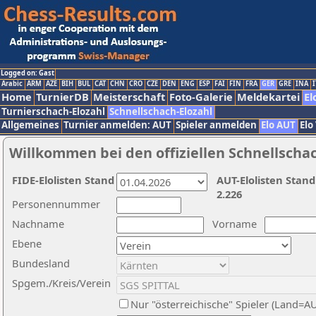
Logged on: Gast
Arabic
ARM
AZE
BIH
BUL
CAT
CHN
CRO
CZE
DEN
ENG
ESP
FAI
FIN
FRA
GER
GRE
INA
I
Home
TurnierDB
Meisterschaft
Foto-Galerie
Meldekartei
El
Turnierschach-Elozahl
Schnellschach-Elozahl
Allgemeines
Turnier anmelden: AUT
Spieler anmelden
Elo AUT
Elo
Willkommen bei den offiziellen Schnellscha
FIDE-Elolisten Stand
AUT-Elolisten Stand
2.226
Personennummer
Nachname
Vorname
Ebene
Bundesland
Spgem./Kreis/Verein
Nur "österreichische" Spieler (Land=A