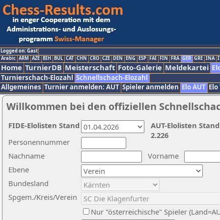
Logged on: Gast
Arabic
ARM
AZE
BIH
BUL
CAT
CHN
CRO
CZE
DEN
ENG
ESP
FAI
FIN
FRA
GER
GRE
INA
I
Home
TurnierDB
Meisterschaft
Foto-Galerie
Meldekartei
El
Turnierschach-Elozahl
Schnellschach-Elozahl
Allgemeines
Turnier anmelden: AUT
Spieler anmelden
Elo AUT
Elo
Willkommen bei den offiziellen Schnellscha
FIDE-Elolisten Stand
AUT-Elolisten Stand
2.226
Personennummer
Nachname
Vorname
Ebene
Bundesland
Spgem./Kreis/Verein
Nur "österreichische" Spieler (Land=A