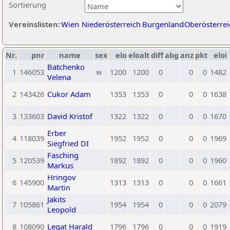
Sortierung
Vereinslisten:
Wien
Niederösterreich
Burgenland
Oberösterrei
Nr.
pnr
name
sex
elo
eloalt
diff
abg
anz
pkt
eloi
Batchenko
1
146053
w
1200
1200
0
0
0
1482
Velena
2
143426
Cukor Adam
1353
1353
0
0
0
1638
3
133603
David Kristof
1322
1322
0
0
0
1670
Erber
4
118039
1952
1952
0
0
0
1969
Siegfried DI
Fasching
5
120539
1892
1892
0
0
0
1960
Markus
Hringov
6
145900
1313
1313
0
0
0
1661
Martin
Jakits
7
105861
1954
1954
0
0
0
2079
Leopold
8
108090
Legat Harald
1796
1796
0
0
0
1919