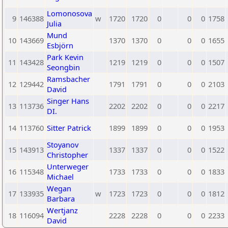
Lomonosova
9
146388
w
1720
1720
0
0
0
1758
Julia
Mund
10
143669
1370
1370
0
0
0
1655
Esbjörn
Park Kevin
11
143428
1219
1219
0
0
0
1507
Seongbin
Ramsbacher
12
129442
1791
1791
0
0
0
2103
David
Singer Hans
13
113736
2202
2202
0
0
0
2217
DI.
14
113760
Sitter Patrick
1899
1899
0
0
0
1953
Stoyanov
15
143913
1337
1337
0
0
0
1522
Christopher
Unterweger
16
115348
1733
1733
0
0
0
1833
Michael
Wegan
17
133935
w
1723
1723
0
0
0
1812
Barbara
Wertjanz
18
116094
2228
2228
0
0
0
2233
David