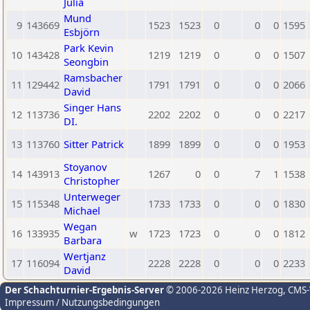
Julia
Mund
9
143669
1523
1523
0
0
0
1595
Esbjörn
Park Kevin
10
143428
1219
1219
0
0
0
1507
Seongbin
Ramsbacher
11
129442
1791
1791
0
0
0
2066
David
Singer Hans
12
113736
2202
2202
0
0
0
2217
DI.
13
113760
Sitter Patrick
1899
1899
0
0
0
1953
Stoyanov
14
143913
1267
0
0
7
1
1538
Christopher
Unterweger
15
115348
1733
1733
0
0
0
1830
Michael
Wegan
16
133935
w
1723
1723
0
0
0
1812
Barbara
Wertjanz
17
116094
2228
2228
0
0
0
2233
David
Der Schachturnier-Ergebnis-Server
© 2006-2026 Heinz Herzog
, CMS
Impressum / Nutzungsbedingungen