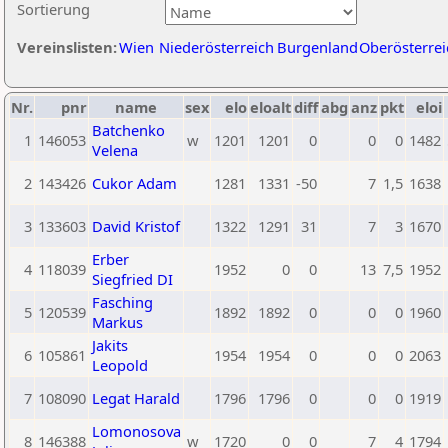
Sortierung
Vereinslisten:
Wien
Niederösterreich
Burgenland
Oberösterrei
Nr.
pnr
name
sex
elo
eloalt
diff
abg
anz
pkt
eloi
Batchenko
1
146053
w
1201
1201
0
0
0
1482
Velena
2
143426
Cukor Adam
1281
1331
-50
7
1,5
1638
3
133603
David Kristof
1322
1291
31
7
3
1670
Erber
4
118039
1952
0
0
13
7,5
1952
Siegfried DI
Fasching
5
120539
1892
1892
0
0
0
1960
Markus
Jakits
6
105861
1954
1954
0
0
0
2063
Leopold
7
108090
Legat Harald
1796
1796
0
0
0
1919
Lomonosova
8
146388
w
1720
0
0
7
4
1794