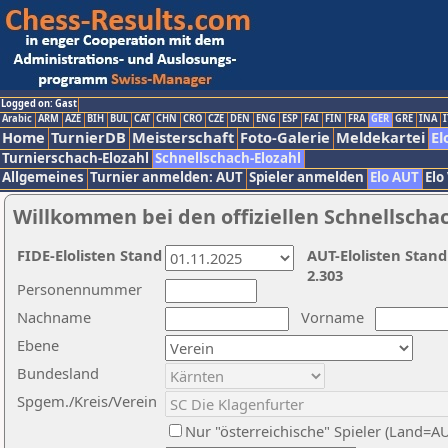
Logged on: Gast
Arabic
ARM
AZE
BIH
BUL
CAT
CHN
CRO
CZE
DEN
ENG
ESP
FAI
FIN
FRA
GER
GRE
INA
I
Home
TurnierDB
Meisterschaft
Foto-Galerie
Meldekartei
El
Turnierschach-Elozahl
Schnellschach-Elozahl
Allgemeines
Turnier anmelden: AUT
Spieler anmelden
Elo AUT
Elo
Willkommen bei den offiziellen Schnellscha
FIDE-Elolisten Stand
AUT-Elolisten Stand
2.303
Personennummer
Nachname
Vorname
Ebene
Bundesland
Spgem./Kreis/Verein
Nur "österreichische" Spieler (Land=A