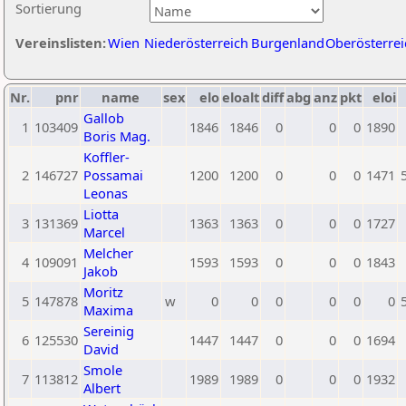
Sortierung
Vereinslisten:
Wien
Niederösterreich
Burgenland
Oberösterrei
Nr.
pnr
name
sex
elo
eloalt
diff
abg
anz
pkt
eloi
Gallob
1
103409
1846
1846
0
0
0
1890
Boris Mag.
Koffler-
2
146727
Possamai
1200
1200
0
0
0
1471
Leonas
Liotta
3
131369
1363
1363
0
0
0
1727
Marcel
Melcher
4
109091
1593
1593
0
0
0
1843
Jakob
Moritz
5
147878
w
0
0
0
0
0
0
Maxima
Sereinig
6
125530
1447
1447
0
0
0
1694
David
Smole
7
113812
1989
1989
0
0
0
1932
Albert