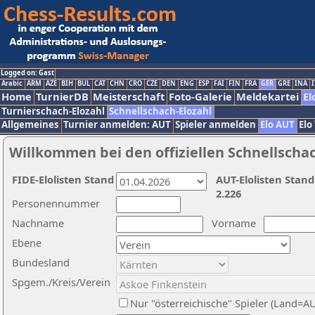
Logged on: Gast
Arabic
ARM
AZE
BIH
BUL
CAT
CHN
CRO
CZE
DEN
ENG
ESP
FAI
FIN
FRA
GER
GRE
INA
I
Home
TurnierDB
Meisterschaft
Foto-Galerie
Meldekartei
El
Turnierschach-Elozahl
Schnellschach-Elozahl
Allgemeines
Turnier anmelden: AUT
Spieler anmelden
Elo AUT
Elo
Willkommen bei den offiziellen Schnellscha
FIDE-Elolisten Stand
AUT-Elolisten Stand
2.226
Personennummer
Nachname
Vorname
Ebene
Bundesland
Spgem./Kreis/Verein
Nur "österreichische" Spieler (Land=A