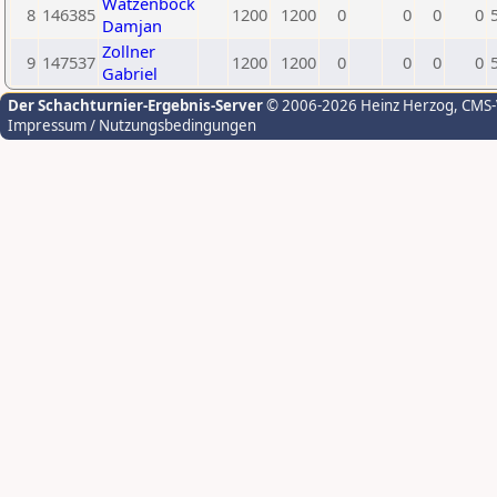
Watzenböck
8
146385
1200
1200
0
0
0
0
Damjan
Zollner
9
147537
1200
1200
0
0
0
0
Gabriel
Der Schachturnier-Ergebnis-Server
© 2006-2026 Heinz Herzog
, CMS
Impressum / Nutzungsbedingungen