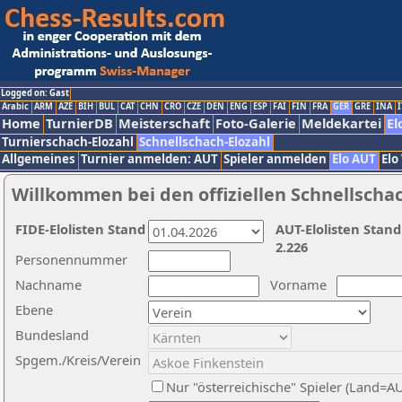
Logged on: Gast
Arabic
ARM
AZE
BIH
BUL
CAT
CHN
CRO
CZE
DEN
ENG
ESP
FAI
FIN
FRA
GER
GRE
INA
I
Home
TurnierDB
Meisterschaft
Foto-Galerie
Meldekartei
El
Turnierschach-Elozahl
Schnellschach-Elozahl
Allgemeines
Turnier anmelden: AUT
Spieler anmelden
Elo AUT
Elo
Willkommen bei den offiziellen Schnellscha
FIDE-Elolisten Stand
AUT-Elolisten Stand
2.226
Personennummer
Nachname
Vorname
Ebene
Bundesland
Spgem./Kreis/Verein
Nur "österreichische" Spieler (Land=A