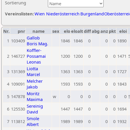
Sortierung
Vereinslisten:
Wien
Niederösterreich
Burgenland
Oberösterrei
Nr.
pnr
name
sex
elo
eloalt
diff
abg
anz
pkt
eloi
Gallob
1
103409
1846
1846
0
0
0
1890
Boris Mag.
Koffler-
2
146727
Possamai
1200
1200
0
0
0
1471
Leonas
Liotta
3
131369
1363
1363
0
0
0
1727
Marcel
Melcher
4
109091
1593
1593
0
0
0
1843
Jakob
Moritz
5
147878
w
0
0
0
0
0
0
Maxima
Sereinig
6
125530
1447
1447
0
0
0
1694
David
Smole
7
113812
1989
1989
0
0
0
1932
Albert