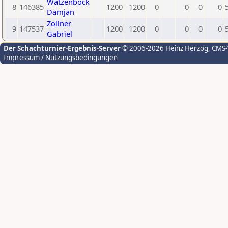
Watzenböck
8
146385
1200
1200
0
0
0
0
Damjan
Zollner
9
147537
1200
1200
0
0
0
0
Gabriel
Der Schachturnier-Ergebnis-Server
© 2006-2026 Heinz Herzog
, CMS
Impressum / Nutzungsbedingungen