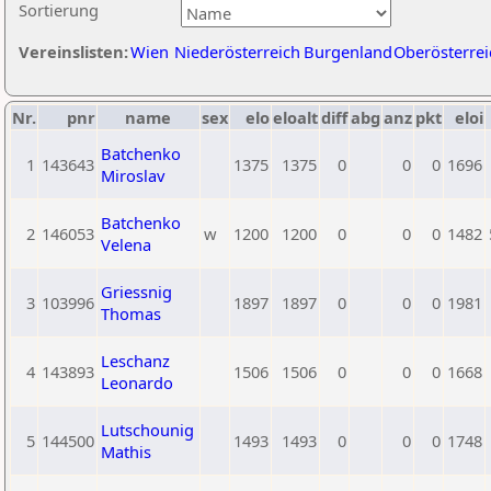
Sortierung
Vereinslisten:
Wien
Niederösterreich
Burgenland
Oberösterrei
Nr.
pnr
name
sex
elo
eloalt
diff
abg
anz
pkt
eloi
Batchenko
1
143643
1375
1375
0
0
0
1696
Miroslav
Batchenko
2
146053
w
1200
1200
0
0
0
1482
Velena
Griessnig
3
103996
1897
1897
0
0
0
1981
Thomas
Leschanz
4
143893
1506
1506
0
0
0
1668
Leonardo
Lutschounig
5
144500
1493
1493
0
0
0
1748
Mathis