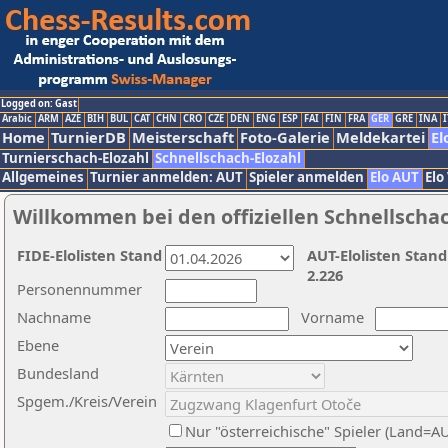
Logged on: Gast
Arabic
ARM
AZE
BIH
BUL
CAT
CHN
CRO
CZE
DEN
ENG
ESP
FAI
FIN
FRA
GER
GRE
INA
I
Home
TurnierDB
Meisterschaft
Foto-Galerie
Meldekartei
El
Turnierschach-Elozahl
Schnellschach-Elozahl
Allgemeines
Turnier anmelden: AUT
Spieler anmelden
Elo AUT
Elo
Willkommen bei den offiziellen Schnellscha
FIDE-Elolisten Stand
AUT-Elolisten Stand
2.226
Personennummer
Nachname
Vorname
Ebene
Bundesland
Spgem./Kreis/Verein
Nur "österreichische" Spieler (Land=A