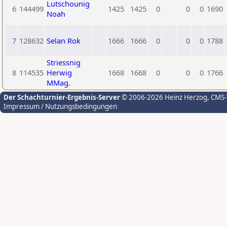
Lutschounig
6
144499
1425
1425
0
0
0
1690
Noah
7
128632
Selan Rok
1666
1666
0
0
0
1788
Striessnig
8
114535
Herwig
1668
1668
0
0
0
1766
MMag.
Der Schachturnier-Ergebnis-Server
© 2006-2026 Heinz Herzog
, CMS
Impressum / Nutzungsbedingungen