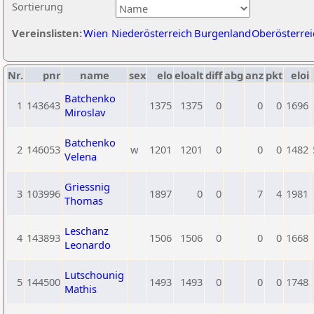
Sortierung
Vereinslisten:
Wien
Niederösterreich
Burgenland
Oberösterrei
Nr.
pnr
name
sex
elo
eloalt
diff
abg
anz
pkt
eloi
Batchenko
1
143643
1375
1375
0
0
0
1696
Miroslav
Batchenko
2
146053
w
1201
1201
0
0
0
1482
Velena
Griessnig
3
103996
1897
0
0
7
4
1981
Thomas
Leschanz
4
143893
1506
1506
0
0
0
1668
Leonardo
Lutschounig
5
144500
1493
1493
0
0
0
1748
Mathis