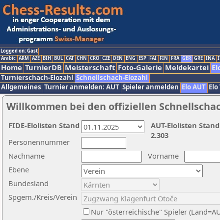
Logged on: Gast
Arabic
ARM
AZE
BIH
BUL
CAT
CHN
CRO
CZE
DEN
ENG
ESP
FAI
FIN
FRA
GER
GRE
INA
I
Home
TurnierDB
Meisterschaft
Foto-Galerie
Meldekartei
El
Turnierschach-Elozahl
Schnellschach-Elozahl
Allgemeines
Turnier anmelden: AUT
Spieler anmelden
Elo AUT
Elo
Willkommen bei den offiziellen Schnellscha
FIDE-Elolisten Stand
AUT-Elolisten Stand
2.303
Personennummer
Nachname
Vorname
Ebene
Bundesland
Spgem./Kreis/Verein
Nur "österreichische" Spieler (Land=A