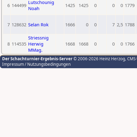
Lutschounig
6
144499
1425
1425
0
0
0
1779
Noah
7
128632
Selan Rok
1666
0
0
7
2,5
1788
Striessnig
8
114535
Herwig
1668
1668
0
0
0
1766
MMag.
Der Schachturnier-Ergebnis-Server
© 2006-2026 Heinz Herzog
, CMS
Impressum / Nutzungsbedingungen