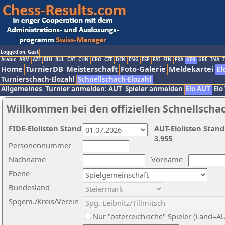
Logged on: Gast
Arabic
ARM
AZE
BIH
BUL
CAT
CHN
CRO
CZE
DEN
ENG
ESP
FAI
FIN
FRA
GER
GRE
INA
I
Home
TurnierDB
Meisterschaft
Foto-Galerie
Meldekartei
El
Turnierschach-Elozahl
Schnellschach-Elozahl
Allgemeines
Turnier anmelden: AUT
Spieler anmelden
Elo AUT
Elo
Willkommen bei den offiziellen Schnellscha
FIDE-Elolisten Stand
AUT-Elolisten Stand
3.955
Personennummer
Nachname
Vorname
Ebene
Bundesland
Spgem./Kreis/Verein
Nur "österreichische" Spieler (Land=A