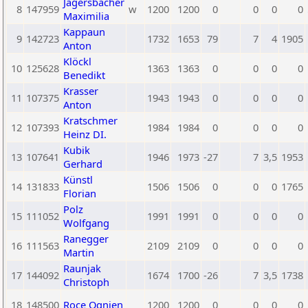
Jagersbacher
8
147959
w
1200
1200
0
0
0
0
Maximilia
Kappaun
9
142723
1732
1653
79
7
4
1905
Anton
Klöckl
10
125628
1363
1363
0
0
0
0
Benedikt
Krasser
11
107375
1943
1943
0
0
0
0
Anton
Kratschmer
12
107393
1984
1984
0
0
0
0
Heinz DI.
Kubik
13
107641
1946
1973
-27
7
3,5
1953
Gerhard
Künstl
14
131833
1506
1506
0
0
0
1765
Florian
Polz
15
111052
1991
1991
0
0
0
0
Wolfgang
Ranegger
16
111563
2109
2109
0
0
0
0
Martin
Raunjak
17
144092
1674
1700
-26
7
3,5
1738
Christoph
18
148500
Roce Ognjen
1200
1200
0
0
0
0