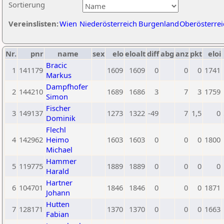
Sortierung
Vereinslisten:
Wien
Niederösterreich
Burgenland
Oberösterrei
Nr.
pnr
name
sex
elo
eloalt
diff
abg
anz
pkt
eloi
Bracic
1
141179
1609
1609
0
0
0
1741
Markus
Dampfhofer
2
144210
1689
1686
3
7
3
1759
Simon
Fischer
3
149137
1273
1322
-49
7
1,5
0
Dominik
Flechl
4
142962
Heimo
1603
1603
0
0
0
1800
Michael
Hammer
5
119775
1889
1889
0
0
0
0
Harald
Hartner
6
104701
1846
1846
0
0
0
1871
Johann
Hutten
7
128171
1370
1370
0
0
0
1663
Fabian