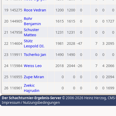
19
145275
Roce Vedran
1200
1200
0
0
0
0
Rohr
20
144905
1615
1615
0
0
0
1727
Benjamin
Schuster
21
147958
1231
1231
0
0
0
0
Matteo
Stütz
22
114604
1981
2028
-47
7
3
2095
Leopold DI.
23
119911
Tscherko Jan
1490
1490
0
0
0
0
24
115984
Weiss Leo
2018
2044
-26
7
4
2066
25
116955
Zupe Miran
0
0
0
0
0
2094
Zvekic
26
116961
0
0
0
0
0
1699
Hajrudin
Der Schachturnier-Ergebnis-Server
© 2006-2026 Heinz Herzog
, CMS
Impressum / Nutzungsbedingungen