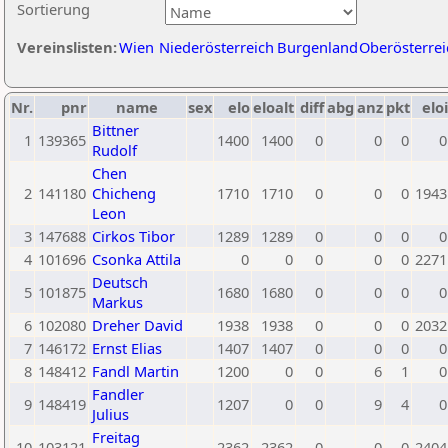
Sortierung
Vereinslisten:
Wien
Niederösterreich
Burgenland
Oberösterrei
Nr.
pnr
name
sex
elo
eloalt
diff
abg
anz
pkt
eloi
Bittner
1
139365
1400
1400
0
0
0
0
Rudolf
Chen
2
141180
Chicheng
1710
1710
0
0
0
1943
Leon
3
147688
Cirkos Tibor
1289
1289
0
0
0
0
4
101696
Csonka Attila
0
0
0
0
0
2271
Deutsch
5
101875
1680
1680
0
0
0
0
Markus
6
102080
Dreher David
1938
1938
0
0
0
2032
7
146172
Ernst Elias
1407
1407
0
0
0
0
8
148412
Fandl Martin
1200
0
0
6
1
0
Fandler
9
148419
1207
0
0
9
4
0
Julius
Freitag
10
103121
2362
2362
0
0
0
2404