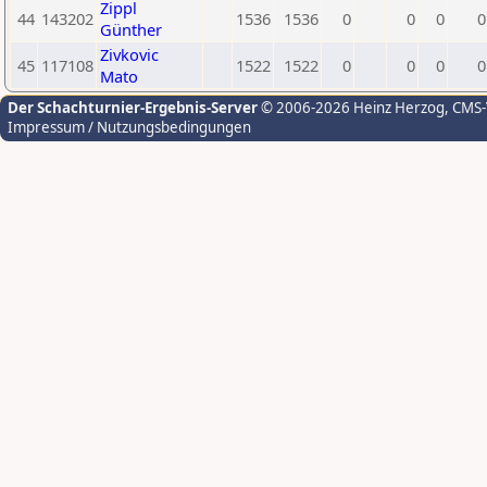
Zippl
44
143202
1536
1536
0
0
0
0
Günther
Zivkovic
45
117108
1522
1522
0
0
0
0
Mato
Der Schachturnier-Ergebnis-Server
© 2006-2026 Heinz Herzog
, CMS
Impressum / Nutzungsbedingungen