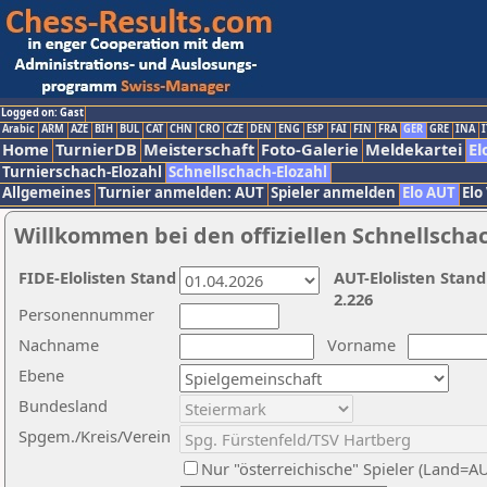
Logged on: Gast
Arabic
ARM
AZE
BIH
BUL
CAT
CHN
CRO
CZE
DEN
ENG
ESP
FAI
FIN
FRA
GER
GRE
INA
I
Home
TurnierDB
Meisterschaft
Foto-Galerie
Meldekartei
El
Turnierschach-Elozahl
Schnellschach-Elozahl
Allgemeines
Turnier anmelden: AUT
Spieler anmelden
Elo AUT
Elo
Willkommen bei den offiziellen Schnellscha
FIDE-Elolisten Stand
AUT-Elolisten Stand
2.226
Personennummer
Nachname
Vorname
Ebene
Bundesland
Spgem./Kreis/Verein
Nur "österreichische" Spieler (Land=A