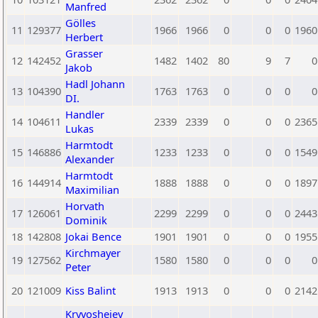
Manfred
Gölles
11
129377
1966
1966
0
0
0
1960
Herbert
Grasser
12
142452
1482
1402
80
9
7
0
Jakob
Hadl Johann
13
104390
1763
1763
0
0
0
0
DI.
Handler
14
104611
2339
2339
0
0
0
2365
Lukas
Harmtodt
15
146886
1233
1233
0
0
0
1549
Alexander
Harmtodt
16
144914
1888
1888
0
0
0
1897
Maximilian
Horvath
17
126061
2299
2299
0
0
0
2443
Dominik
18
142808
Jokai Bence
1901
1901
0
0
0
1955
Kirchmayer
19
127562
1580
1580
0
0
0
0
Peter
20
121009
Kiss Balint
1913
1913
0
0
0
2142
Kryvosheiev