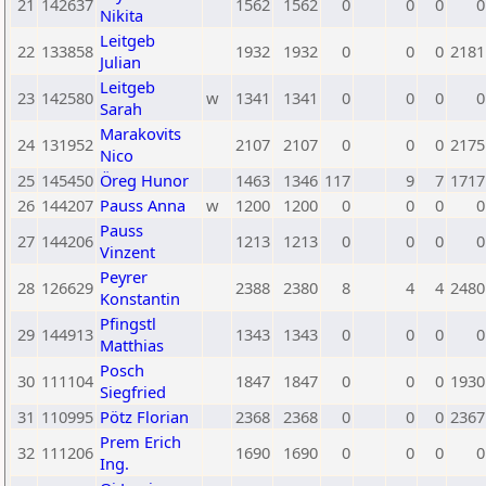
21
142637
1562
1562
0
0
0
0
Nikita
Leitgeb
22
133858
1932
1932
0
0
0
2181
Julian
Leitgeb
23
142580
w
1341
1341
0
0
0
0
Sarah
Marakovits
24
131952
2107
2107
0
0
0
2175
Nico
25
145450
Öreg Hunor
1463
1346
117
9
7
1717
26
144207
Pauss Anna
w
1200
1200
0
0
0
0
Pauss
27
144206
1213
1213
0
0
0
0
Vinzent
Peyrer
28
126629
2388
2380
8
4
4
2480
Konstantin
Pfingstl
29
144913
1343
1343
0
0
0
0
Matthias
Posch
30
111104
1847
1847
0
0
0
1930
Siegfried
31
110995
Pötz Florian
2368
2368
0
0
0
2367
Prem Erich
32
111206
1690
1690
0
0
0
0
Ing.