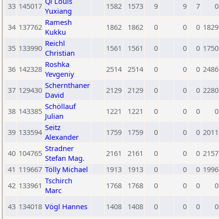
Qi Louis
33
145017
1582
1573
9
9
7
0
Yuxiang
Ramesh
34
137762
1862
1862
0
0
0
1829
Kukku
Reichl
35
133990
1561
1561
0
0
0
1750
Christian
Roshka
36
142328
2514
2514
0
0
0
2486
Yevgeniy
Schernthaner
37
129430
2129
2129
0
0
0
2280
David
Schöllauf
38
143385
1221
1221
0
0
0
0
Julian
Seitz
39
133594
1759
1759
0
0
0
2011
Alexander
Stradner
40
104765
2161
2161
0
0
0
2157
Stefan Mag.
41
119667
Tölly Michael
1913
1913
0
0
0
1996
Tschirch
42
133961
1768
1768
0
0
0
0
Marc
43
134018
Vögl Hannes
1408
1408
0
0
0
0