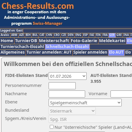
Logged on: Gast
Arabic
ARM
AZE
BIH
BUL
CAT
CHN
CRO
CZE
DEN
ENG
ESP
FAI
FIN
FRA
GER
GRE
INA
I
Home
TurnierDB
Meisterschaft
Foto-Galerie
Meldekartei
El
Turnierschach-Elozahl
Schnellschach-Elozahl
Allgemeines
Turnier anmelden: AUT
Spieler anmelden
Elo AUT
Elo
Willkommen bei den offiziellen Schnellscha
FIDE-Elolisten Stand
AUT-Elolisten Stand
3.955
Personennummer
Nachname
Vorname
Ebene
Bundesland
Spgem./Kreis/Verein
Nur "österreichische" Spieler (Land=A