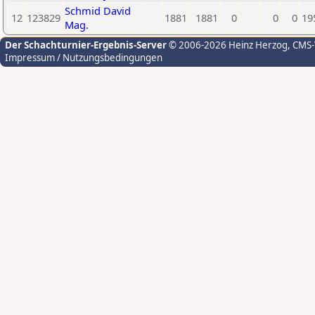
Schmid David
12
123829
1881
1881
0
0
0
19
Mag.
Der Schachturnier-Ergebnis-Server
© 2006-2026 Heinz Herzog
, CMS
Impressum / Nutzungsbedingungen