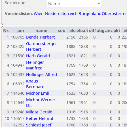
Sortierung
Vereinslisten:
Wien
Niederösterreich
Burgenland
Oberösterrei
Nr.
pnr
name
sex
elo
eloalt
diff
abg
anz
pkt
e
1
100765
Benda Herbert
2156
2156
0
0
0
22
Gampersberger
2
103425
1888
1888
0
0
0
19
Herbert
3
121590
Harb Gerald
1821
1821
0
0
0
Hellinger
4
104947
1769
1769
0
0
0
18
Manfred
5
105437
Hollinger Alfred
1623
1623
0
0
0
Knaus
6
106832
1754
1754
0
0
0
18
Bernhard
7
114640
Michor Emil
1633
1633
0
0
0
Michor Werner
8
114644
1961
1961
0
0
0
20
DI.
9
109248
Milota Gerald
1916
1916
0
0
0
10
110617
Petter Helmut
1733
1733
0
0
0
11
112752
Schiestl Josef
1768
1768
0
0
0
18