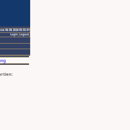
ime 06.08.2026 05:55:01
Login
Logout
artien: