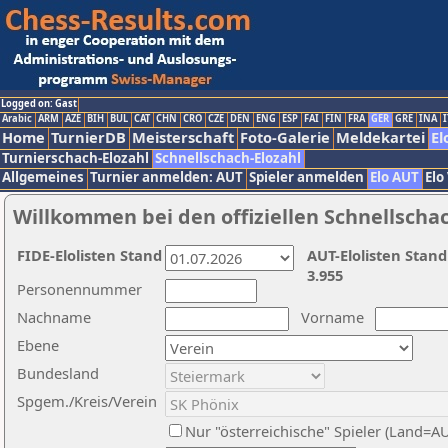
Logged on: Gast
Arabic
ARM
AZE
BIH
BUL
CAT
CHN
CRO
CZE
DEN
ENG
ESP
FAI
FIN
FRA
GER
GRE
INA
I
Home
TurnierDB
Meisterschaft
Foto-Galerie
Meldekartei
El
Turnierschach-Elozahl
Schnellschach-Elozahl
Allgemeines
Turnier anmelden: AUT
Spieler anmelden
Elo AUT
Elo
Willkommen bei den offiziellen Schnellscha
FIDE-Elolisten Stand
AUT-Elolisten Stand
3.955
Personennummer
Nachname
Vorname
Ebene
Bundesland
Spgem./Kreis/Verein
Nur "österreichische" Spieler (Land=A