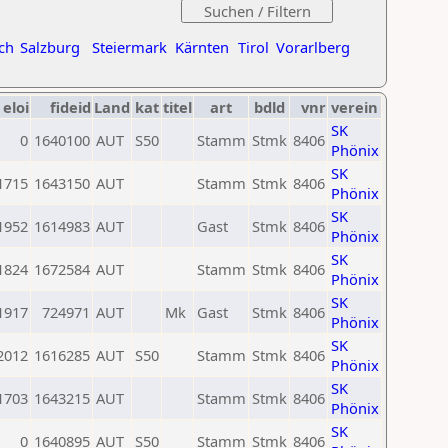
ch
Salzburg
Steiermark
Kärnten
Tirol
Vorarlberg
eloi
fideid
Land
kat
titel
art
bdld
vnr
verein
SK
0
1640100
AUT
S50
Stamm
Stmk
8406
Phönix
SK
1715
1643150
AUT
Stamm
Stmk
8406
Phönix
SK
1952
1614983
AUT
Gast
Stmk
8406
Phönix
SK
1824
1672584
AUT
Stamm
Stmk
8406
Phönix
SK
1917
724971
AUT
Mk
Gast
Stmk
8406
Phönix
SK
2012
1616285
AUT
S50
Stamm
Stmk
8406
Phönix
SK
1703
1643215
AUT
Stamm
Stmk
8406
Phönix
SK
0
1640895
AUT
S50
Stamm
Stmk
8406