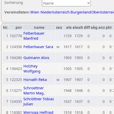
Sortierung
Vereinslisten:
Wien
Niederösterreich
Burgenland
Oberösterrei
Nr.
pnr
name
sex
elo
eloalt
diff
abg
anz
pkt
Felberbauer
1
102778
1729
1729
0
0
0
Manfred
2
124336
Felberbauer Sara
w
1617
1617
0
0
0
3
104280
Gutmann Alois
1903
1903
0
0
0
Holzhey
4
136423
1505
1505
0
0
0
Wolfgang
5
122325
Horvath Reka
w
1907
1907
0
0
0
Schroettner
6
113271
1948
1948
0
0
0
Martin Mag.
Schröttner Tobias
7
124335
1637
1637
0
0
0
Julian
8
116082
Wernigg Helfried
1918
1918
0
0
0