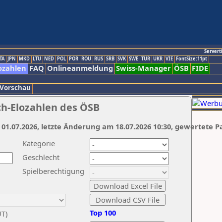
Servert
TA
JPN
MKD
LTU
NED
POL
POR
ROU
RUS
SRB
SVK
SWE
TUR
UKR
VIE
FontSize:11pt
ozahlen
FAQ
Onlineanmeldung
Swiss-Manager
ÖSB
FIDE
 Vorschau
ch-Elozahlen des ÖSB
 01.07.2026, letzte Änderung am 18.07.2026 10:30, gewertete P
Kategorie
Geschlecht
Spielberechtigung
Top 100
UT)