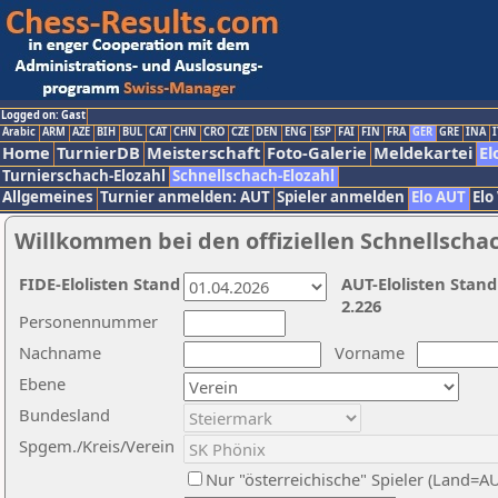
Logged on: Gast
Arabic
ARM
AZE
BIH
BUL
CAT
CHN
CRO
CZE
DEN
ENG
ESP
FAI
FIN
FRA
GER
GRE
INA
I
Home
TurnierDB
Meisterschaft
Foto-Galerie
Meldekartei
El
Turnierschach-Elozahl
Schnellschach-Elozahl
Allgemeines
Turnier anmelden: AUT
Spieler anmelden
Elo AUT
Elo
Willkommen bei den offiziellen Schnellscha
FIDE-Elolisten Stand
AUT-Elolisten Stand
2.226
Personennummer
Nachname
Vorname
Ebene
Bundesland
Spgem./Kreis/Verein
Nur "österreichische" Spieler (Land=A