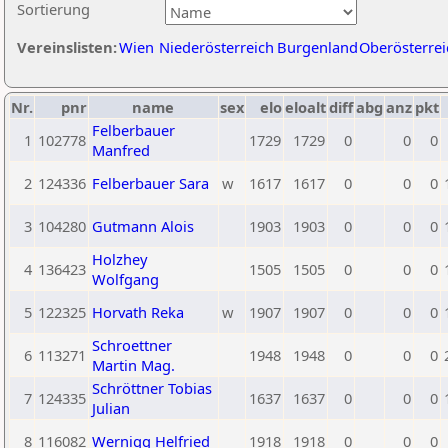
Sortierung
Vereinslisten:
Wien
Niederösterreich
Burgenland
Oberösterrei
Nr.
pnr
name
sex
elo
eloalt
diff
abg
anz
pkt
Felberbauer
1
102778
1729
1729
0
0
0
Manfred
2
124336
Felberbauer Sara
w
1617
1617
0
0
0
3
104280
Gutmann Alois
1903
1903
0
0
0
Holzhey
4
136423
1505
1505
0
0
0
Wolfgang
5
122325
Horvath Reka
w
1907
1907
0
0
0
Schroettner
6
113271
1948
1948
0
0
0
Martin Mag.
Schröttner Tobias
7
124335
1637
1637
0
0
0
Julian
8
116082
Wernigg Helfried
1918
1918
0
0
0