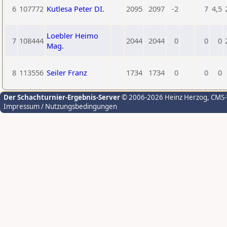
6
107772
Kutlesa Peter DI.
2095
2097
-2
7
4,5
Loebler Heimo
7
108444
2044
2044
0
0
0
Mag.
8
113556
Seiler Franz
1734
1734
0
0
0
Der Schachturnier-Ergebnis-Server
© 2006-2026 Heinz Herzog
, CMS
Impressum / Nutzungsbedingungen