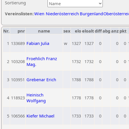
Sortierung
Vereinslisten:
Wien
Niederösterreich
Burgenland
Oberösterrei
Nr.
pnr
name
sex
elo
eloalt
diff
abg
anz
pkt
1
133689
Fabian Julia
w
1327
1327
0
0
0
Froehlich Franz
2
103208
1732
1732
0
0
0
Mag.
3
103951
Grebenar Erich
1788
1788
0
0
0
Heinisch
4
118923
1778
1778
0
0
0
Wolfgang
5
106566
Kiefer Michael
1733
1733
0
0
0