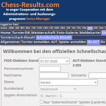
Logged on: Gast
Arabic
ARM
AZE
BIH
BUL
CAT
CHN
CRO
CZE
DEN
ENG
ESP
FAI
FIN
FRA
GER
GRE
INA
I
Home
TurnierDB
Meisterschaft
Foto-Galerie
Meldekartei
El
Turnierschach-Elozahl
Schnellschach-Elozahl
Allgemeines
Turnier anmelden: AUT
Spieler anmelden
Elo AUT
Elo
Willkommen bei den offiziellen Schnellscha
FIDE-Elolisten Stand
AUT-Elolisten Stand
3.955
Personennummer
Nachname
Vorname
Ebene
Bundesland
Spgem./Kreis/Verein
Nur "österreichische" Spieler (Land=A