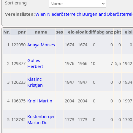
Sortierung
Vereinslisten:
Wien
Niederösterreich
Burgenland
Oberösterrei
Nr.
pnr
name
sex
elo
eloalt
diff
abg
anz
pkt
eloi
1
122050
Anaya Moises
1674
1674
0
0
0
0
Gölles
2
129377
1976
1966
10
7
5,5
1942
Herbert
Klasinc
3
126233
1847
1847
0
0
0
1934
Kristjan
4
106875
Knoll Martin
2004
2004
0
0
0
1997
Köstenberger
5
118742
1773
1773
0
0
0
1790
Martin Dr.