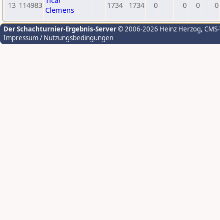
Ticar
13
114983
1734
1734
0
0
0
0
Clemens
Der Schachturnier-Ergebnis-Server
© 2006-2026 Heinz Herzog
, CMS
Impressum / Nutzungsbedingungen