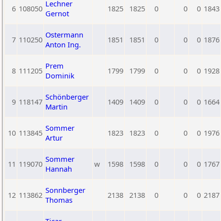
Lechner
6
108050
1825
1825
0
0
0
1843
Gernot
Ostermann
7
110250
1851
1851
0
0
0
1876
Anton Ing.
Prem
8
111205
1799
1799
0
0
0
1928
Dominik
Schönberger
9
118147
1409
1409
0
0
0
1664
Martin
Sommer
10
113845
1823
1823
0
0
0
1976
Artur
Sommer
11
119070
w
1598
1598
0
0
0
1767
Hannah
Sonnberger
12
113862
2138
2138
0
0
0
2187
Thomas