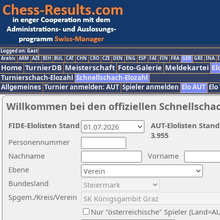
Logged on: Gast
Arabic
ARM
AZE
BIH
BUL
CAT
CHN
CRO
CZE
DEN
ENG
ESP
FAI
FIN
FRA
GER
GRE
INA
I
Home
TurnierDB
Meisterschaft
Foto-Galerie
Meldekartei
El
Turnierschach-Elozahl
Schnellschach-Elozahl
Allgemeines
Turnier anmelden: AUT
Spieler anmelden
Elo AUT
Elo
Willkommen bei den offiziellen Schnellscha
FIDE-Elolisten Stand
AUT-Elolisten Stand
3.955
Personennummer
Nachname
Vorname
Ebene
Bundesland
Spgem./Kreis/Verein
Nur "österreichische" Spieler (Land=A