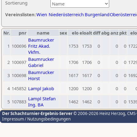
Sortierung
Vereinslisten:
Wien
Niederösterreich
Burgenland
Oberösterrei
Nr.
pnr
name
sex
elo
eloalt
diff
abg
anz
pkt
elo
Baumrucker
1
100696
Fritz Akad.
1753
1753
0
0
0
172
Vkfm.
Baumrucker
2
100697
1706
1706
0
0
0
172
Gabriel
Baumrucker
3
100698
1617
1617
0
0
0
169
Horst
4
145852
Lampl Jakob
1200
1200
0
0
0
Lampl Stefan
5
107883
1462
1462
0
0
0
153
Ing. BA
Der Schachturnier-Ergebnis-Server
© 2006-2026 Heinz Herzog
, CMS
Impressum / Nutzungsbedingungen