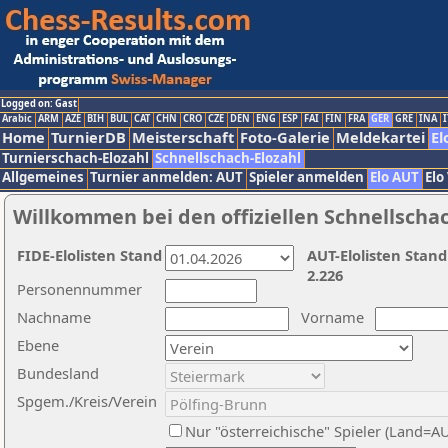
Logged on: Gast
Arabic
ARM
AZE
BIH
BUL
CAT
CHN
CRO
CZE
DEN
ENG
ESP
FAI
FIN
FRA
GER
GRE
INA
I
Home
TurnierDB
Meisterschaft
Foto-Galerie
Meldekartei
El
Turnierschach-Elozahl
Schnellschach-Elozahl
Allgemeines
Turnier anmelden: AUT
Spieler anmelden
Elo AUT
Elo
Willkommen bei den offiziellen Schnellscha
FIDE-Elolisten Stand
AUT-Elolisten Stand
2.226
Personennummer
Nachname
Vorname
Ebene
Bundesland
Spgem./Kreis/Verein
Nur "österreichische" Spieler (Land=A