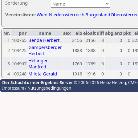
Sortierung
Vereinslisten:
Wien
Niederösterreich
Burgenland
Oberösterrei
Nr.
pnr
name
sex
elo
eloalt
diff
abg
anz
pkt
e
1
100765
Benda Herbert
2156
2156
0
0
0
22
Gampersberger
2
103425
1888
1888
0
0
0
19
Herbert
Hellinger
3
104947
1769
1769
0
0
0
18
Manfred
4
109248
Milota Gerald
1916
1916
0
0
0
Der Schachturnier-Ergebnis-Server
© 2006-2026 Heinz Herzog
, CMS
Impressum / Nutzungsbedingungen