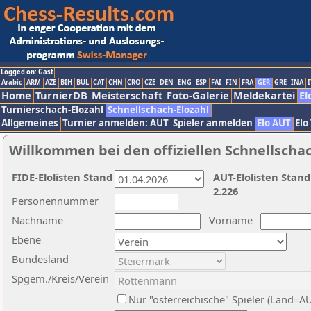
Logged on: Gast
Arabic
ARM
AZE
BIH
BUL
CAT
CHN
CRO
CZE
DEN
ENG
ESP
FAI
FIN
FRA
GER
GRE
INA
I
Home
TurnierDB
Meisterschaft
Foto-Galerie
Meldekartei
El
Turnierschach-Elozahl
Schnellschach-Elozahl
Allgemeines
Turnier anmelden: AUT
Spieler anmelden
Elo AUT
Elo
Willkommen bei den offiziellen Schnellscha
FIDE-Elolisten Stand
AUT-Elolisten Stand
2.226
Personennummer
Nachname
Vorname
Ebene
Bundesland
Spgem./Kreis/Verein
Nur "österreichische" Spieler (Land=A