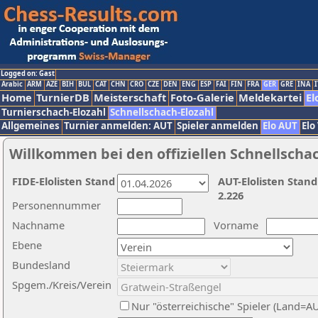
Logged on: Gast
Arabic
ARM
AZE
BIH
BUL
CAT
CHN
CRO
CZE
DEN
ENG
ESP
FAI
FIN
FRA
GER
GRE
INA
I
Home
TurnierDB
Meisterschaft
Foto-Galerie
Meldekartei
El
Turnierschach-Elozahl
Schnellschach-Elozahl
Allgemeines
Turnier anmelden: AUT
Spieler anmelden
Elo AUT
Elo
Willkommen bei den offiziellen Schnellscha
FIDE-Elolisten Stand
AUT-Elolisten Stand
2.226
Personennummer
Nachname
Vorname
Ebene
Bundesland
Spgem./Kreis/Verein
Nur "österreichische" Spieler (Land=A