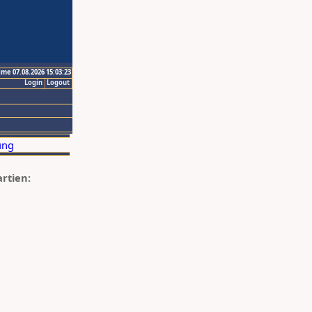
ime 07.08.2026 15:03:23
Login
Logout
artien: