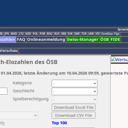
Servert
TA
JPN
MKD
LTU
NED
POL
POR
ROU
RUS
SRB
SVK
SWE
TUR
UKR
VIE
FontSize:11pt
ozahlen
FAQ
Onlineanmeldung
Swiss-Manager
ÖSB
FIDE
 Vorschau
ch-Elozahlen des ÖSB
 01.04.2026, letzte Änderung am 10.04.2026 09:59, gewertete P
Kategorie
Geschlecht
Spielberechtigung
Top 100
UT)