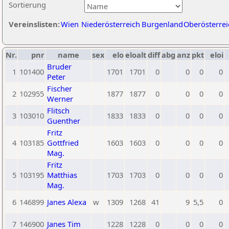
Sortierung
Vereinslisten:
Wien
Niederösterreich
Burgenland
Oberösterrei
Nr.
pnr
name
sex
elo
eloalt
diff
abg
anz
pkt
eloi
Bruder
1
101400
1701
1701
0
0
0
0
Peter
Fischer
2
102955
1877
1877
0
0
0
0
Werner
Flitsch
3
103010
1833
1833
0
0
0
0
Guenther
Fritz
4
103185
Gottfried
1603
1603
0
0
0
0
Mag.
Fritz
5
103195
Matthias
1703
1703
0
0
0
0
Mag.
6
146899
Janes Alexa
w
1309
1268
41
9
5,5
0
7
146900
Janes Tim
1228
1228
0
0
0
0