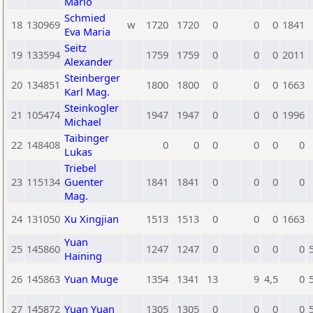
Mario
Schmied
18
130969
w
1720
1720
0
0
0
1841
Eva Maria
Seitz
19
133594
1759
1759
0
0
0
2011
Alexander
Steinberger
20
134851
1800
1800
0
0
0
1663
Karl Mag.
Steinkogler
21
105474
1947
1947
0
0
0
1996
Michael
Taibinger
22
148408
0
0
0
0
0
0
Lukas
Triebel
23
115134
Guenter
1841
1841
0
0
0
0
Mag.
24
131050
Xu Xingjian
1513
1513
0
0
0
1663
Yuan
25
145860
1247
1247
0
0
0
0
Haining
26
145863
Yuan Muge
1354
1341
13
9
4,5
0
27
145872
Yuan Yuan
1305
1305
0
0
0
0