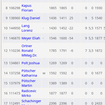
Kapus
8
106298
1865
1865
0
0
0
1930
Florian
9
138960
Klug Daniel
1436
1411
25
9
5
1540
Lang
10
144950
-
1430
1452
-22
9
5,5
1571
Lorenz
11
146870
Meyer Eliah
-
1546
1600
-54
9
5,5
1877
Ortner
12
110236
Ronald
1785
1791
-6
7
3,5
1872
MMag.Dr.
13
134861
Polt Joshua
1269
1269
0
0
0
0
Pötscher
14
137258
w
1592
1592
0
0
0
1677
Katharina
Pötscher
15
137979
1389
1389
0
0
0
0
Martin
Radicevic
16
111473
1877
1877
0
0
0
0
Mirko
Schachinger
17
112491
2396
2396
0
0
0
2433