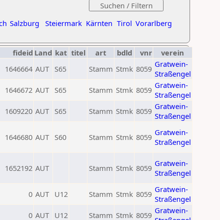
ch
Salzburg
Steiermark
Kärnten
Tirol
Vorarlberg
fideid
Land
kat
titel
art
bdld
vnr
verein
Gratwein-
1646664
AUT
S65
Stamm
Stmk
8059
Straßengel
Gratwein-
1646672
AUT
S65
Stamm
Stmk
8059
Straßengel
Gratwein-
1609220
AUT
S65
Stamm
Stmk
8059
Straßengel
Gratwein-
1646680
AUT
S60
Stamm
Stmk
8059
Straßengel
Gratwein-
1652192
AUT
Stamm
Stmk
8059
Straßengel
Gratwein-
0
AUT
U12
Stamm
Stmk
8059
Straßengel
Gratwein-
0
AUT
U12
Stamm
Stmk
8059