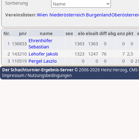
Sortierung
Vereinslisten:
Wien
Niederösterreich
Burgenland
Oberösterrei
Nr.
pnr
name
sex
elo
eloalt
diff
abg
anz
pkt
Ehrenhöfer
1
136833
1363
1363
0
0
0
Sebastian
2
143210
Lehofer Jakob
1323
1247
76
7
2,5
3
110519
Pergel Laszlo
0
0
0
0
0
2
Der Schachturnier-Ergebnis-Server
© 2006-2026 Heinz Herzog
, CMS
Impressum / Nutzungsbedingungen