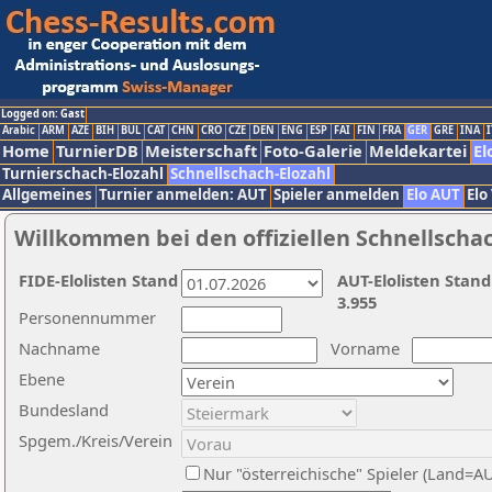
Logged on: Gast
Arabic
ARM
AZE
BIH
BUL
CAT
CHN
CRO
CZE
DEN
ENG
ESP
FAI
FIN
FRA
GER
GRE
INA
I
Home
TurnierDB
Meisterschaft
Foto-Galerie
Meldekartei
El
Turnierschach-Elozahl
Schnellschach-Elozahl
Allgemeines
Turnier anmelden: AUT
Spieler anmelden
Elo AUT
Elo
Willkommen bei den offiziellen Schnellscha
FIDE-Elolisten Stand
AUT-Elolisten Stand
3.955
Personennummer
Nachname
Vorname
Ebene
Bundesland
Spgem./Kreis/Verein
Nur "österreichische" Spieler (Land=A