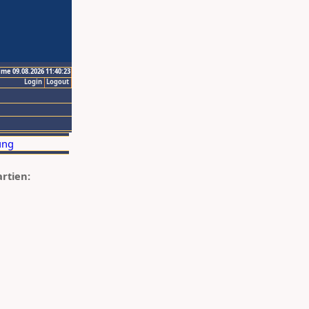
ime 09.08.2026 11:40:23
Login
Logout
artien: