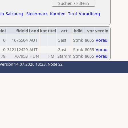
ch
Salzburg
Steiermark
Kärnten
Tirol
Vorarlberg
eloi
fideid
Land
kat
titel
art
bdld
vnr
verein
0
1676504
AUT
Gast
Stmk
8055
Vorau
0
312112429
AUT
Gast
Stmk
8055
Vorau
178
707953
HUN
FM
Stamm
Stmk
8055
Vorau
-Version 14.07.2026 13:23, Node S2