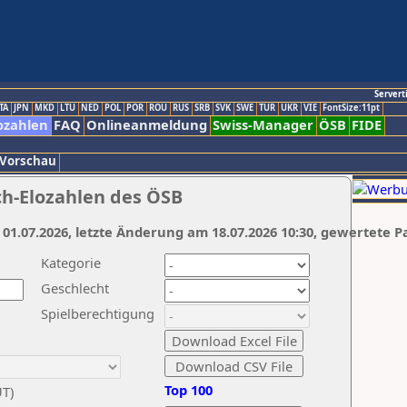
Servert
TA
JPN
MKD
LTU
NED
POL
POR
ROU
RUS
SRB
SVK
SWE
TUR
UKR
VIE
FontSize:11pt
ozahlen
FAQ
Onlineanmeldung
Swiss-Manager
ÖSB
FIDE
 Vorschau
ch-Elozahlen des ÖSB
 01.07.2026, letzte Änderung am 18.07.2026 10:30, gewertete P
Kategorie
Geschlecht
Spielberechtigung
Top 100
UT)