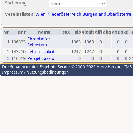
Sortierung
Vereinslisten:
Wien
Niederösterreich
Burgenland
Oberösterrei
Nr.
pnr
name
sex
elo
eloalt
diff
abg
anz
pkt
Ehrenhöfer
1
136833
1363
1363
0
0
0
Sebastian
2
143210
Lehofer Jakob
1247
1247
0
0
0
3
110519
Pergel Laszlo
0
0
0
0
0
2
Der Schachturnier-Ergebnis-Server
© 2006-2026 Heinz Herzog
, CMS
Impressum / Nutzungsbedingungen