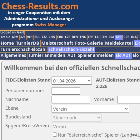
Logged on: Gast
Arabic
ARM
AZE
BIH
BUL
CAT
CHN
CRO
CZE
DEN
ENG
ESP
FAI
FIN
FRA
GER
GRE
INA
I
Home
TurnierDB
Meisterschaft
Foto-Galerie
Meldekartei
El
Turnierschach-Elozahl
Schnellschach-Elozahl
Allgemeines
Turnier anmelden: AUT
Spieler anmelden
Elo AUT
Elo
Willkommen bei den offiziellen Schnellscha
FIDE-Elolisten Stand
AUT-Elolisten Stand
2.226
Personennummer
Nachname
Vorname
Ebene
Bundesland
Spgem./Kreis/Verein
Nur "österreichische" Spieler (Land=A