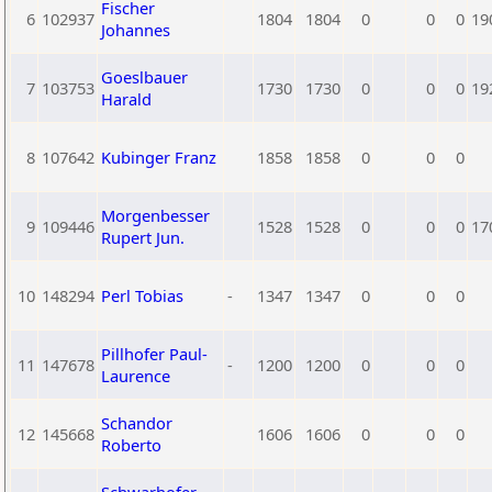
Fischer
6
102937
1804
1804
0
0
0
19
Johannes
Goeslbauer
7
103753
1730
1730
0
0
0
19
Harald
8
107642
Kubinger Franz
1858
1858
0
0
0
Morgenbesser
9
109446
1528
1528
0
0
0
17
Rupert Jun.
10
148294
Perl Tobias
-
1347
1347
0
0
0
Pillhofer Paul-
11
147678
-
1200
1200
0
0
0
Laurence
Schandor
12
145668
1606
1606
0
0
0
Roberto