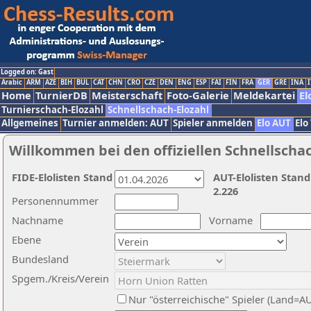
Logged on: Gast
Arabic
ARM
AZE
BIH
BUL
CAT
CHN
CRO
CZE
DEN
ENG
ESP
FAI
FIN
FRA
GER
GRE
INA
I
Home
TurnierDB
Meisterschaft
Foto-Galerie
Meldekartei
El
Turnierschach-Elozahl
Schnellschach-Elozahl
Allgemeines
Turnier anmelden: AUT
Spieler anmelden
Elo AUT
Elo
Willkommen bei den offiziellen Schnellscha
FIDE-Elolisten Stand
AUT-Elolisten Stand
2.226
Personennummer
Nachname
Vorname
Ebene
Bundesland
Spgem./Kreis/Verein
Nur "österreichische" Spieler (Land=A