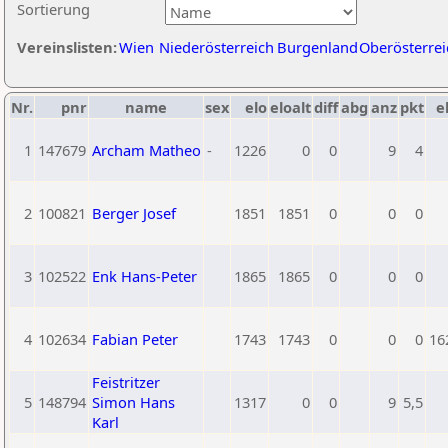
Sortierung
Vereinslisten:
Wien
Niederösterreich
Burgenland
Oberösterrei
Nr.
pnr
name
sex
elo
eloalt
diff
abg
anz
pkt
e
1
147679
Archam Matheo
-
1226
0
0
9
4
2
100821
Berger Josef
1851
1851
0
0
0
3
102522
Enk Hans-Peter
1865
1865
0
0
0
4
102634
Fabian Peter
1743
1743
0
0
0
16
Feistritzer
5
148794
Simon Hans
1317
0
0
9
5,5
Karl