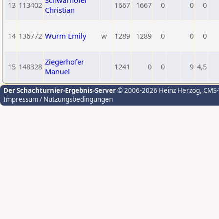
Schwarhofer
13
113402
1667
1667
0
0
0
Christian
14
136772
Wurm Emily
w
1289
1289
0
0
0
Ziegerhofer
15
148328
1241
0
0
9
4,5
Manuel
Der Schachturnier-Ergebnis-Server
© 2006-2026 Heinz Herzog
, CMS
Impressum / Nutzungsbedingungen