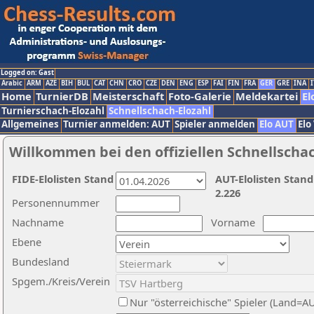
Logged on: Gast
Arabic
ARM
AZE
BIH
BUL
CAT
CHN
CRO
CZE
DEN
ENG
ESP
FAI
FIN
FRA
GER
GRE
INA
I
Home
TurnierDB
Meisterschaft
Foto-Galerie
Meldekartei
El
Turnierschach-Elozahl
Schnellschach-Elozahl
Allgemeines
Turnier anmelden: AUT
Spieler anmelden
Elo AUT
Elo
Willkommen bei den offiziellen Schnellscha
FIDE-Elolisten Stand
AUT-Elolisten Stand
2.226
Personennummer
Nachname
Vorname
Ebene
Bundesland
Spgem./Kreis/Verein
Nur "österreichische" Spieler (Land=A