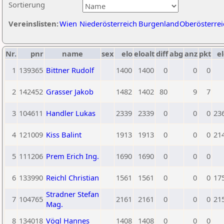
Sortierung
Vereinslisten:
Wien
Niederösterreich
Burgenland
Oberösterrei
Nr.
pnr
name
sex
elo
eloalt
diff
abg
anz
pkt
el
1
139365
Bittner Rudolf
1400
1400
0
0
0
2
142452
Grasser Jakob
1482
1402
80
9
7
3
104611
Handler Lukas
2339
2339
0
0
0
23
4
121009
Kiss Balint
1913
1913
0
0
0
21
5
111206
Prem Erich Ing.
1690
1690
0
0
0
6
133990
Reichl Christian
1561
1561
0
0
0
17
Stradner Stefan
7
104765
2161
2161
0
0
0
21
Mag.
8
134018
Vögl Hannes
1408
1408
0
0
0