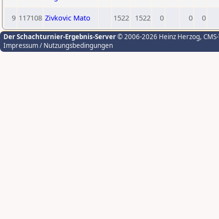
9
117108
Zivkovic Mato
1522
1522
0
0
0
Der Schachturnier-Ergebnis-Server
© 2006-2026 Heinz Herzog
, CMS
Impressum / Nutzungsbedingungen