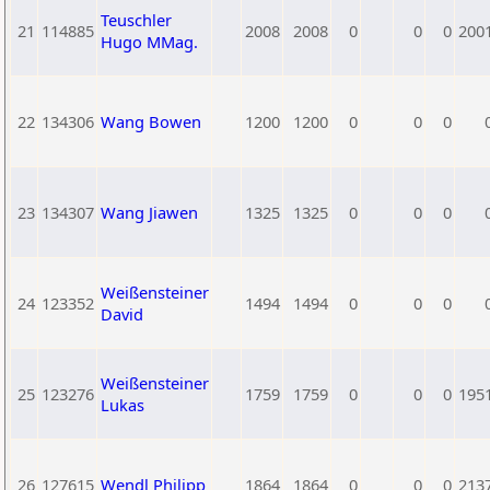
Teuschler
21
114885
2008
2008
0
0
0
200
Hugo MMag.
22
134306
Wang Bowen
1200
1200
0
0
0
23
134307
Wang Jiawen
1325
1325
0
0
0
Weißensteiner
24
123352
1494
1494
0
0
0
David
Weißensteiner
25
123276
1759
1759
0
0
0
195
Lukas
26
127615
Wendl Philipp
1864
1864
0
0
0
213