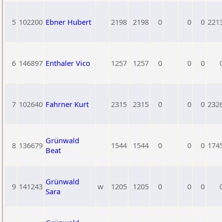
5
102200
Ebner Hubert
2198
2198
0
0
0
221
6
146897
Enthaler Vico
1257
1257
0
0
0
7
102640
Fahrner Kurt
2315
2315
0
0
0
232
Grünwald
8
136679
1544
1544
0
0
0
174
Beat
Grünwald
9
141243
w
1205
1205
0
0
0
Sara