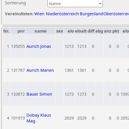
Sortierung
Vereinslisten:
Wien
Niederösterreich
Burgenland
Oberösterrei
Nr.
pnr
name
sex
elo
eloalt
diff
abg
anz
pkt
elo
1
135055
Aurich Jonas
1213
1213
0
0
0
2
131787
Aurich Marvin
1361
1361
0
0
0
3
133872
Bauer Simon
1273
1273
0
0
0
159
Dobay Klaus
4
101973
2029
2029
0
0
0
205
Mag.