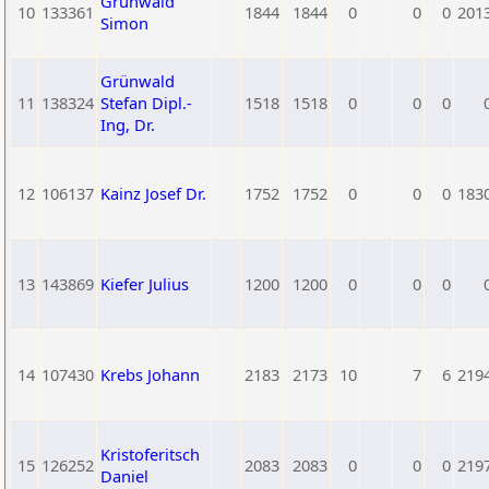
Grünwald
10
133361
1844
1844
0
0
0
201
Simon
Grünwald
11
138324
Stefan Dipl.-
1518
1518
0
0
0
Ing, Dr.
12
106137
Kainz Josef Dr.
1752
1752
0
0
0
183
13
143869
Kiefer Julius
1200
1200
0
0
0
14
107430
Krebs Johann
2183
2173
10
7
6
219
Kristoferitsch
15
126252
2083
2083
0
0
0
219
Daniel