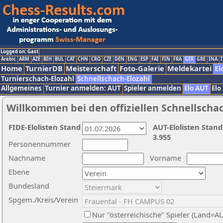
Logged on: Gast
Arabic
ARM
AZE
BIH
BUL
CAT
CHN
CRO
CZE
DEN
ENG
ESP
FAI
FIN
FRA
GER
GRE
INA
I
Home
TurnierDB
Meisterschaft
Foto-Galerie
Meldekartei
El
Turnierschach-Elozahl
Schnellschach-Elozahl
Allgemeines
Turnier anmelden: AUT
Spieler anmelden
Elo AUT
Elo
Willkommen bei den offiziellen Schnellscha
FIDE-Elolisten Stand
AUT-Elolisten Stand
3.955
Personennummer
Nachname
Vorname
Ebene
Bundesland
Spgem./Kreis/Verein
Nur "österreichische" Spieler (Land=A