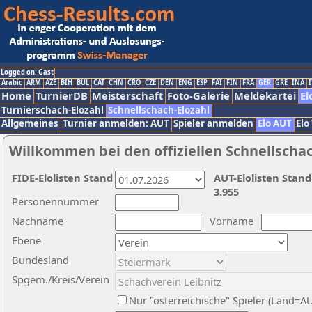
Logged on: Gast
Arabic
ARM
AZE
BIH
BUL
CAT
CHN
CRO
CZE
DEN
ENG
ESP
FAI
FIN
FRA
GER
GRE
INA
I
Home
TurnierDB
Meisterschaft
Foto-Galerie
Meldekartei
El
Turnierschach-Elozahl
Schnellschach-Elozahl
Allgemeines
Turnier anmelden: AUT
Spieler anmelden
Elo AUT
Elo
Willkommen bei den offiziellen Schnellscha
FIDE-Elolisten Stand
AUT-Elolisten Stand
3.955
Personennummer
Nachname
Vorname
Ebene
Bundesland
Spgem./Kreis/Verein
Nur "österreichische" Spieler (Land=A