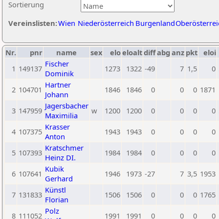
Sortierung
Vereinslisten:
Wien
Niederösterreich
Burgenland
Oberösterrei
Nr.
pnr
name
sex
elo
eloalt
diff
abg
anz
pkt
eloi
Fischer
1
149137
1273
1322
-49
7
1,5
0
Dominik
Hartner
2
104701
1846
1846
0
0
0
1871
Johann
Jagersbacher
3
147959
w
1200
1200
0
0
0
0
Maximilia
Krasser
4
107375
1943
1943
0
0
0
0
Anton
Kratschmer
5
107393
1984
1984
0
0
0
0
Heinz DI.
Kubik
6
107641
1946
1973
-27
7
3,5
1953
Gerhard
Künstl
7
131833
1506
1506
0
0
0
1765
Florian
Polz
8
111052
1991
1991
0
0
0
0