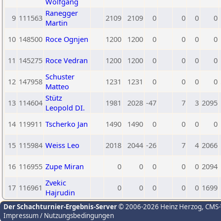
Wolfgang
Ranegger
9
111563
2109
2109
0
0
0
0
Martin
10
148500
Roce Ognjen
1200
1200
0
0
0
0
11
145275
Roce Vedran
1200
1200
0
0
0
0
Schuster
12
147958
1231
1231
0
0
0
0
Matteo
Stütz
13
114604
1981
2028
-47
7
3
2095
Leopold DI.
14
119911
Tscherko Jan
1490
1490
0
0
0
0
15
115984
Weiss Leo
2018
2044
-26
7
4
2066
16
116955
Zupe Miran
0
0
0
0
0
2094
Zvekic
17
116961
0
0
0
0
0
1699
Hajrudin
Der Schachturnier-Ergebnis-Server
© 2006-2026 Heinz Herzog
, CMS
Impressum / Nutzungsbedingungen