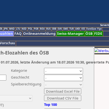
Servert
TA
JPN
MKD
LTU
NED
POL
POR
ROU
RUS
SRB
SVK
SWE
TUR
UKR
VIE
FontSize:11pt
ozahlen
FAQ
Onlineanmeldung
Swiss-Manager
ÖSB
FIDE
 Vorschau
ch-Elozahlen des ÖSB
 01.07.2026, letzte Änderung am 18.07.2026 10:30, gewertete P
Kategorie
Geschlecht
Spielberechtigung
Top 100
UT)