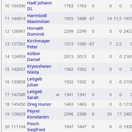
Hadl Johann
10
104390
1763
1763
0
0
0
DI.
Harmtodt
11
144914
1955
1888
67
14
11,5
195
Maximilian
Horvath
12
126061
2299
2299
0
0
0
242
Dominik
Kirchmayer
13
127562
1513
1580
-67
7
2,5
Peter
Kölber
14
124959
2013
2013
0
0
0
216
Daniel
Kryvosheiev
15
142637
1562
1562
0
0
0
Nikita
Leitgeb
16
133858
1932
1932
0
0
0
215
Julian
Leitgeb
17
142580
w
1341
1341
0
0
0
Sarah
18
145450
Öreg Hunor
1463
1463
0
0
0
171
Peyrer
19
126629
2396
2388
8
20
17
248
Konstantin
Posch
20
111104
1847
1847
0
0
0
193
Siegfried