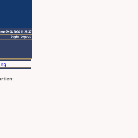
ime 09.08.2026 11:28:37
Login
Logout
artien: