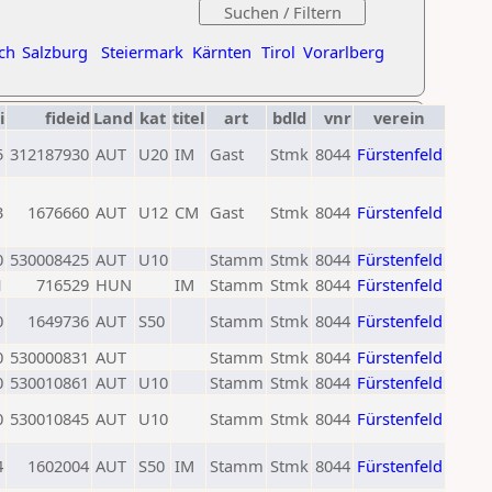
ch
Salzburg
Steiermark
Kärnten
Tirol
Vorarlberg
i
fideid
Land
kat
titel
art
bdld
vnr
verein
5
312187930
AUT
U20
IM
Gast
Stmk
8044
Fürstenfeld
3
1676660
AUT
U12
CM
Gast
Stmk
8044
Fürstenfeld
0
530008425
AUT
U10
Stamm
Stmk
8044
Fürstenfeld
1
716529
HUN
IM
Stamm
Stmk
8044
Fürstenfeld
0
1649736
AUT
S50
Stamm
Stmk
8044
Fürstenfeld
0
530000831
AUT
Stamm
Stmk
8044
Fürstenfeld
0
530010861
AUT
U10
Stamm
Stmk
8044
Fürstenfeld
0
530010845
AUT
U10
Stamm
Stmk
8044
Fürstenfeld
4
1602004
AUT
S50
IM
Stamm
Stmk
8044
Fürstenfeld