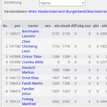
Sortierung
Vereinslisten:
Wien
Niederösterreich
Burgenland
Oberösterrei
Nr.
pnr
name
sex
elo
eloalt
diff
abg
anz
pkt
elo
Borrmann
1
136511
2135
2135
0
0
0
236
Laurenz
Chen
2
141180
Chicheng
1710
1710
0
0
0
195
Leon
3
147688
Cirkos Tibor
1289
1289
0
0
0
4
101696
Csonka Attila
0
0
0
0
0
227
Deutsch
5
101875
1680
1680
0
0
0
Markus
6
146172
Ernst Elias
1407
1407
0
0
0
7
148412
Fandl Martin
1200
1200
0
0
0
Fandler
8
148419
1207
1207
0
0
0
Julius
Freitag
9
103121
2362
2362
0
0
0
240
Manfred