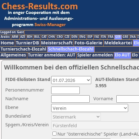
Logged on: Gast
Arabic
ARM
AZE
BIH
BUL
CAT
CHN
CRO
CZE
DEN
ENG
ESP
FAI
FIN
FRA
GER
GRE
INA
I
Home
TurnierDB
Meisterschaft
Foto-Galerie
Meldekartei
El
Turnierschach-Elozahl
Schnellschach-Elozahl
Allgemeines
Turnier anmelden: AUT
Spieler anmelden
Elo AUT
Elo
Willkommen bei den offiziellen Schnellscha
FIDE-Elolisten Stand
AUT-Elolisten Stand
3.955
Personennummer
Nachname
Vorname
Ebene
Bundesland
Spgem./Kreis/Verein
Nur "österreichische" Spieler (Land=A