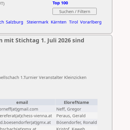
Top 100
UT)
ch
Salzburg
Steiermark
Kärnten
Tirol
Vorarlberg
mit Stichtag 1. Juli 2026 sind
lschach 1.Turnier Veranstalter Kleinzicken
email
ElorefName
orneff(at)gmail.com
Neff, Gregor
referat(at)chess-vienna.at
Peraus, Gerald
ld.boesendorfer(at)gmx.at
Bösendorfer, Ronald
hschach(at)gmx.at
Kristof, Kaweh