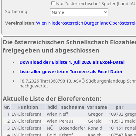
Nur "österreichische" Spieler (Land=A
Sortierung
Vereinslisten:
Wien
Niederösterreich
Burgenland
Oberösterrei
Die österreichischen Schnellschach Elozahlen 
freigegeben und abgeschlossen
Download der Eloliste 1. Juli 2026 als Excel-Datei
Liste aller gewerteten Turniere als Excel-Datei
18.7.2026 Tnr:1368798 13. ASVÖ Südburgenlandcup Schnel
nachgewertet
Aktuelle Liste der Eloreferenten:
Nr.
Funktion
bdld
nachname
vorname
pnr
1
LV-Eloreferent
Wien
Neff
Gregor
109782
greg
2
LV-Eloreferent
Wien
Peraus
Gerald
110512
melde
3
LV-Eloreferent
NÖ
Bösendorfer
Ronald
101161
rona
4
LV-Eloreferent
Bgld
Kristof
Kaweh
107547
kawe