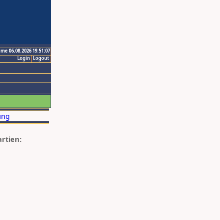
ime 06.08.2026 19:51:07
Login
Logout
artien: