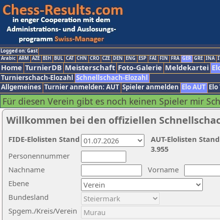
Logged on: Gast
Arabic
ARM
AZE
BIH
BUL
CAT
CHN
CRO
CZE
DEN
ENG
ESP
FAI
FIN
FRA
GER
GRE
INA
I
Home
TurnierDB
Meisterschaft
Foto-Galerie
Meldekartei
El
Turnierschach-Elozahl
Schnellschach-Elozahl
Allgemeines
Turnier anmelden: AUT
Spieler anmelden
Elo AUT
Elo
Für diesen Verein gibt es noch keinen Spieler mir Sc
Willkommen bei den offiziellen Schnellscha
FIDE-Elolisten Stand
AUT-Elolisten Stand
3.955
Personennummer
Nachname
Vorname
Ebene
Bundesland
Spgem./Kreis/Verein