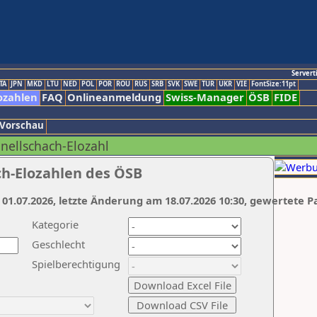
Servert
TA
JPN
MKD
LTU
NED
POL
POR
ROU
RUS
SRB
SVK
SWE
TUR
UKR
VIE
FontSize:11pt
ozahlen
FAQ
Onlineanmeldung
Swiss-Manager
ÖSB
FIDE
 Vorschau
hnellschach-Elozahl
ch-Elozahlen des ÖSB
 01.07.2026, letzte Änderung am 18.07.2026 10:30, gewertete P
Kategorie
Geschlecht
Spielberechtigung