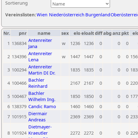
Sortierung
Vereinslisten:
Wien
Niederösterreich
Burgenland
Oberösterrei
Nr.
pnr
name
sex
elo
eloalt
diff
abg
anz
pkt
el
Antenreiter
1
136834
w
1236
1236
0
0
0
Jana
Antenreiter
2
134396
w
1447
1447
0
0
0
156
Lena
Antenreiter
3
100294
1835
1835
0
0
0
183
Martin DI Dr.
Bachler
4
100466
2167
2167
0
0
0
220
Reinhard
Bachler
5
100467
1850
1850
0
0
0
177
Wilhelm Ing.
6
138379
Candic Ramo
1460
1460
0
0
0
Diermair
7
101915
2369
2369
0
0
0
233
Andreas
Dietmayer-
8
101924
Kraeutler
2272
2272
0
0
0
229