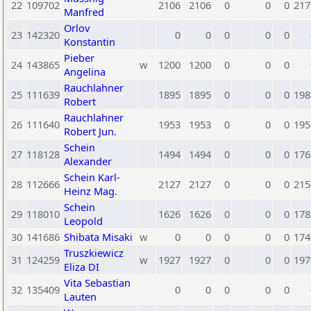
22
109702
2106
2106
0
0
0
217
Manfred
Orlov
23
142320
0
0
0
0
0
Konstantin
Pieber
24
143865
w
1200
1200
0
0
0
Angelina
Rauchlahner
25
111639
1895
1895
0
0
0
198
Robert
Rauchlahner
26
111640
1953
1953
0
0
0
195
Robert Jun.
Schein
27
118128
1494
1494
0
0
0
176
Alexander
Schein Karl-
28
112666
2127
2127
0
0
0
215
Heinz Mag.
Schein
29
118010
1626
1626
0
0
0
178
Leopold
30
141686
Shibata Misaki
w
0
0
0
0
0
174
Truszkiewicz
31
124259
w
1927
1927
0
0
0
197
Eliza DI
Vita Sebastian
32
135409
0
0
0
0
0
Lauten