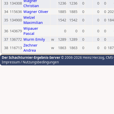
Wagner
33
134308
1236
1236
0
0
0
Christian
34
115636
Wagner Oliver
1885
1885
0
0
0
202
Welzel
35
134900
1542
1542
0
0
0
184
Maximilian
Wipauer
36
143679
0
0
0
0
0
Pascal
37
136772
Wurm Emily
w
1289
1289
0
0
0
Zechner
38
116713
w
1863
1863
0
0
0
187
Andrea
Der Schachturnier-Ergebnis-Server
© 2006-2026 Heinz Herzog
, CMS
Impressum / Nutzungsbedingungen