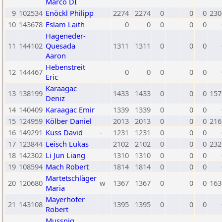
Marco DI
9
102534
Enöckl Philipp
2274
2274
0
0
0
230
10
143678
Eslam Laith
0
0
0
0
0
Hageneder-
11
144102
Quesada
1311
1311
0
0
0
Aaron
Hebenstreit
12
144467
0
0
0
0
0
Eric
Karaagac
13
138199
1433
1433
0
0
0
157
Deniz
14
140409
Karaagac Emir
1339
1339
0
0
0
15
124959
Kölber Daniel
2013
2013
0
0
0
216
16
149291
Kuss David
-
1231
1231
0
0
0
17
123844
Leisch Lukas
2102
2102
0
0
0
232
18
142302
Li Jun Liang
1310
1310
0
0
0
19
108594
Mach Robert
1814
1814
0
0
0
Martetschläger
20
120680
w
1367
1367
0
0
0
163
Maria
Mayerhofer
21
143108
1395
1395
0
0
0
Robert
Mussnig