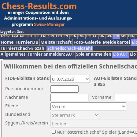
Logged on: Gast
Arabic
ARM
AZE
BIH
BUL
CAT
CHN
CRO
CZE
DEN
ENG
ESP
FAI
FIN
FRA
GER
GRE
INA
I
Home
TurnierDB
Meisterschaft
Foto-Galerie
Meldekartei
El
Turnierschach-Elozahl
Schnellschach-Elozahl
Allgemeines
Turnier anmelden: AUT
Spieler anmelden
Elo AUT
Elo
Willkommen bei den offiziellen Schnellscha
FIDE-Elolisten Stand
AUT-Elolisten Stand
3.955
Personennummer
Nachname
Vorname
Ebene
Bundesland
Spgem./Kreis/Verein
Nur "österreichische" Spieler (Land=A