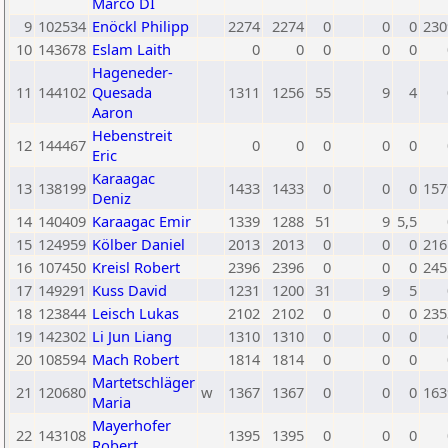
Marco DI
9
102534
Enöckl Philipp
2274
2274
0
0
0
230
10
143678
Eslam Laith
0
0
0
0
0
Hageneder-
11
144102
Quesada
1311
1256
55
9
4
Aaron
Hebenstreit
12
144467
0
0
0
0
0
Eric
Karaagac
13
138199
1433
1433
0
0
0
157
Deniz
14
140409
Karaagac Emir
1339
1288
51
9
5,5
15
124959
Kölber Daniel
2013
2013
0
0
0
216
16
107450
Kreisl Robert
2396
2396
0
0
0
245
17
149291
Kuss David
1231
1200
31
9
5
18
123844
Leisch Lukas
2102
2102
0
0
0
235
19
142302
Li Jun Liang
1310
1310
0
0
0
20
108594
Mach Robert
1814
1814
0
0
0
Martetschläger
21
120680
w
1367
1367
0
0
0
163
Maria
Mayerhofer
22
143108
1395
1395
0
0
0
Robert