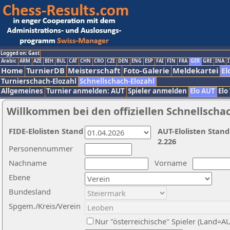
Logged on: Gast
Arabic
ARM
AZE
BIH
BUL
CAT
CHN
CRO
CZE
DEN
ENG
ESP
FAI
FIN
FRA
GER
GRE
INA
I
Home
TurnierDB
Meisterschaft
Foto-Galerie
Meldekartei
El
Turnierschach-Elozahl
Schnellschach-Elozahl
Allgemeines
Turnier anmelden: AUT
Spieler anmelden
Elo AUT
Elo
Willkommen bei den offiziellen Schnellscha
FIDE-Elolisten Stand
AUT-Elolisten Stand
2.226
Personennummer
Nachname
Vorname
Ebene
Bundesland
Spgem./Kreis/Verein
Nur "österreichische" Spieler (Land=A