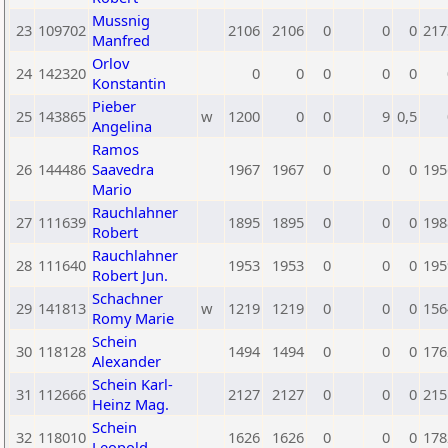
Mussnig
23
109702
2106
2106
0
0
0
217
Manfred
Orlov
24
142320
0
0
0
0
0
Konstantin
Pieber
25
143865
w
1200
0
0
9
0,5
Angelina
Ramos
26
144486
Saavedra
1967
1967
0
0
0
195
Mario
Rauchlahner
27
111639
1895
1895
0
0
0
198
Robert
Rauchlahner
28
111640
1953
1953
0
0
0
195
Robert Jun.
Schachner
29
141813
w
1219
1219
0
0
0
156
Romy Marie
Schein
30
118128
1494
1494
0
0
0
176
Alexander
Schein Karl-
31
112666
2127
2127
0
0
0
215
Heinz Mag.
Schein
32
118010
1626
1626
0
0
0
178
Leopold