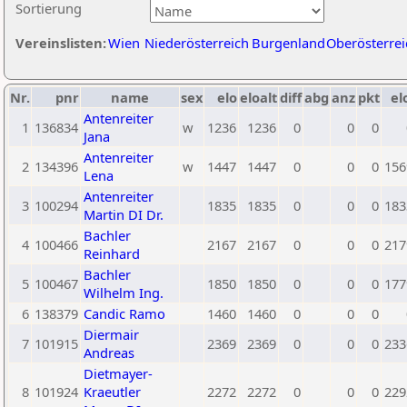
Sortierung
Vereinslisten:
Wien
Niederösterreich
Burgenland
Oberösterrei
Nr.
pnr
name
sex
elo
eloalt
diff
abg
anz
pkt
el
Antenreiter
1
136834
w
1236
1236
0
0
0
Jana
Antenreiter
2
134396
w
1447
1447
0
0
0
156
Lena
Antenreiter
3
100294
1835
1835
0
0
0
183
Martin DI Dr.
Bachler
4
100466
2167
2167
0
0
0
217
Reinhard
Bachler
5
100467
1850
1850
0
0
0
177
Wilhelm Ing.
6
138379
Candic Ramo
1460
1460
0
0
0
Diermair
7
101915
2369
2369
0
0
0
233
Andreas
Dietmayer-
8
101924
Kraeutler
2272
2272
0
0
0
229