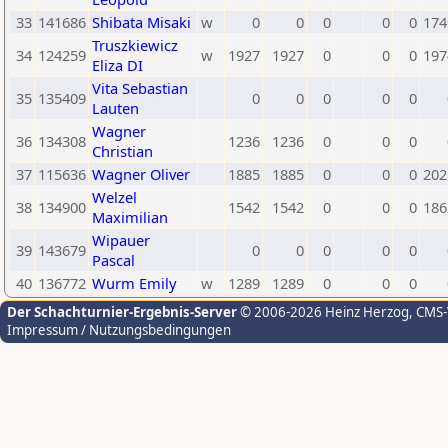
33
141686
Shibata Misaki
w
0
0
0
0
0
174
Truszkiewicz
34
124259
w
1927
1927
0
0
0
197
Eliza DI
Vita Sebastian
35
135409
0
0
0
0
0
Lauten
Wagner
36
134308
1236
1236
0
0
0
Christian
37
115636
Wagner Oliver
1885
1885
0
0
0
202
Welzel
38
134900
1542
1542
0
0
0
186
Maximilian
Wipauer
39
143679
0
0
0
0
0
Pascal
40
136772
Wurm Emily
w
1289
1289
0
0
0
Der Schachturnier-Ergebnis-Server
© 2006-2026 Heinz Herzog
, CMS
Impressum / Nutzungsbedingungen