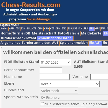
Logged on: Gast
Arabic
ARM
AZE
BIH
BUL
CAT
CHN
CRO
CZE
DEN
ENG
ESP
FAI
FIN
FRA
GER
GRE
INA
I
Home
TurnierDB
Meisterschaft
Foto-Galerie
Meldekartei
El
Turnierschach-Elozahl
Schnellschach-Elozahl
Allgemeines
Turnier anmelden: AUT
Spieler anmelden
Elo AUT
Elo
Willkommen bei den offiziellen Schnellscha
FIDE-Elolisten Stand
AUT-Elolisten Stand
3.955
Personennummer
Nachname
Vorname
Ebene
Bundesland
Spgem./Kreis/Verein
Nur "österreichische" Spieler (Land=A