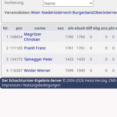
Sortierung
Vereinslisten:
Wien
Niederösterreich
Burgenland
Oberösterrei
Nr.
pnr
name
sex
elo
eloalt
diff
abg
anz
pkt
Magritzer
1
108624
1760
1760
0
0
0
Christian
2
111165
Prantl Franz
1761
1761
0
0
0
3
134775
Tamegger Peter
1433
1433
0
0
0
4
116367
Winter Werner
1949
1949
0
0
0
Der Schachturnier-Ergebnis-Server
© 2006-2026 Heinz Herzog
, CMS
Impressum / Nutzungsbedingungen